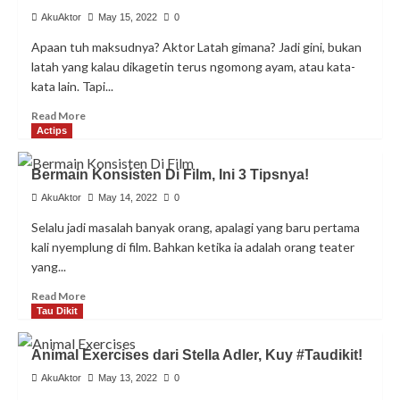
Warna
Vokal,
AkuAktor
May 15, 2022
0
Ini
Apaan tuh maksudnya? Aktor Latah gimana? Jadi gini, bukan
2
latah yang kalau dikagetin terus ngomong ayam, atau kata-
Cara
kata lain. Tapi...
Utamanya!
Read
Read More
more
Actips
about
Aktor
Bermain Konsisten Di Film, Ini 3 Tipsnya!
Latah?
Hati-
AkuAktor
May 14, 2022
0
hati!
Selalu jadi masalah banyak orang, apalagi yang baru pertama
Yuk
kali nyemplung di film. Bahkan ketika ia adalah orang teater
#Taudikit!
yang...
Read
Read More
more
Tau Dikit
about
Bermain
Animal Exercises dari Stella Adler, Kuy #Taudikit!
Konsisten
Di
AkuAktor
May 13, 2022
0
Film,