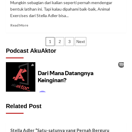
Mungkin sebagian dari kalian seperti pernah mendengar
Ini
bentuk latihan ini. Tapi kalau dipahami baik-baik, Animal
3
Exercises dari Stella Adler bisa...
Tipsnya!
Read
Read More
more
about
Posts
Animal
1
2
3
Next
Exercises
Podcast AkuAktor
pagination
dari
Stella
Adler,
Kuy
#Taudikit!
Related Post
Stella Adler “Satu-satunya yang Pernah Berguru