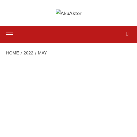
Skip
to
content
Primary
Menu
HOME
2022
MAY