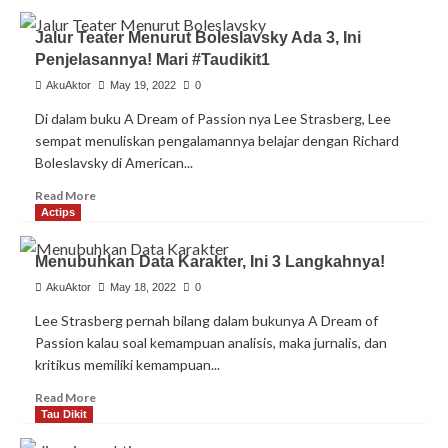
about
Analisis
Jalur Teater Menurut Boleslavsky Ada 3, Ini
yang
Penjelasannya! Mari #Taudikit1
Objektif,
Ini
AkuAktor
May 19, 2022
0
2
Di dalam buku A Dream of Passion nya Lee Strasberg, Lee
Cara
sempat menuliskan pengalamannya belajar dengan Richard
Utamanya!
Boleslavsky di American...
Read
Read More
more
Actips
about
Jalur
Menubuhkan Data Karakter, Ini 3 Langkahnya!
Teater
Menurut
AkuAktor
May 18, 2022
0
Boleslavsky
Lee Strasberg pernah bilang dalam bukunya A Dream of
Ada
Passion kalau soal kemampuan analisis, maka jurnalis, dan
3,
kritikus memiliki kemampuan...
Ini
Penjelasannya!
Read
Read More
Mari
more
Tau Dikit
#Taudikit1
about