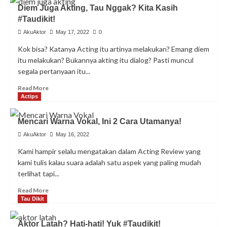
Menubuhkan
Diem Juga Akting, Tau Nggak? Kita Kasih
Data
#Taudikit!
Karakter,
Ini
AkuAktor
May 17, 2022
0
3
Kok bisa? Katanya Acting itu artinya melakukan? Emang diem
Langkahnya!
itu melakukan? Bukannya akting itu dialog? Pasti muncul
segala pertanyaan itu...
Read
Read More
more
Actips
about
Diem
Mencari Warna Vokal, Ini 2 Cara Utamanya!
Juga
Akting,
AkuAktor
May 16, 2022
Tau
Kami hampir selalu mengatakan dalam Acting Review yang
Nggak?
kami tulis kalau suara adalah satu aspek yang paling mudah
Kita
terlihat tapi...
Kasih
#Taudikit!
Read
Read More
more
Tau Dikit
about
Mencari
Aktor Latah? Hati-hati! Yuk #Taudikit!