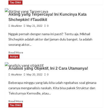
more
Tau Dikit
about
Cara
Akting yang Terpercaya! Ini Kuncinya Kata
Nangis
Shchepkin! #Taudikit
Di
Akting,
AkuAktor
May 21, 2022
0
Inget
Nggak pernah denger nama ini pasti? Tentu aja. Mikhail
Memory
Shchepkin adalah aktor dari jaman dulu banget. Ia adalah
Personal,
Boleh?
seorang aktor...
Read
Read More
more
Actips
about
Akting
Analisis yang Objektif, Ini 2 Cara Utamanya!
yang
Terpercaya!
AkuAktor
May 20, 2022
0
Ini
Beberapa minggu yang lalu kita udah ngebahas soal gimana
Kuncinya
caranya menganalisis naskah. Kita bisa pakek Struktur dan
Kata
Teksturnya Kernodle, atau...
Shchepkin!
#Taudikit
Read
Read More
more
Tau Dikit