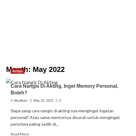
Month:
May 2022
Actips
Cara Nangis Di Akting, Inget Memory Personal,
Boleh?
AkuAktor
May 22, 2022
0
Siapa yang cara nangis di akting nya mengingat ingatan
personal? Atau sama mentornya disuruh untuk mengingat
peristiwa paling sedih di...
Read
Read More