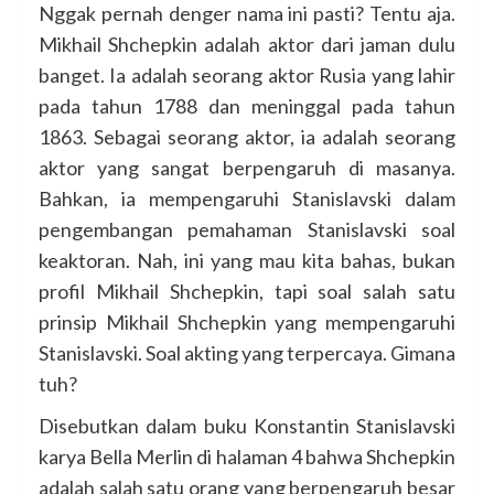
Nggak pernah denger nama ini pasti? Tentu aja.
Mikhail Shchepkin adalah aktor dari jaman dulu
banget. Ia adalah seorang aktor Rusia yang lahir
pada tahun 1788 dan meninggal pada tahun
1863. Sebagai seorang aktor, ia adalah seorang
aktor yang sangat berpengaruh di masanya.
Bahkan, ia mempengaruhi Stanislavski dalam
pengembangan pemahaman Stanislavski soal
keaktoran. Nah, ini yang mau kita bahas, bukan
profil Mikhail Shchepkin, tapi soal salah satu
prinsip Mikhail Shchepkin yang mempengaruhi
Stanislavski. Soal akting yang terpercaya. Gimana
tuh?
Disebutkan dalam buku Konstantin Stanislavski
karya Bella Merlin di halaman 4 bahwa Shchepkin
adalah salah satu orang yang berpengaruh besar