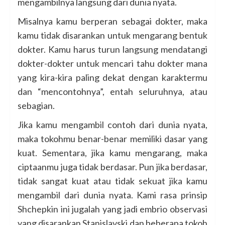
mengambilnya langsung dari dunia nyata.
Misalnya kamu berperan sebagai dokter, maka
kamu tidak disarankan untuk mengarang bentuk
dokter. Kamu harus turun langsung mendatangi
dokter-dokter untuk mencari tahu dokter mana
yang kira-kira paling dekat dengan karaktermu
dan “mencontohnya”, entah seluruhnya, atau
sebagian.
Jika kamu mengambil contoh dari dunia nyata,
maka tokohmu benar-benar memiliki dasar yang
kuat. Sementara, jika kamu mengarang, maka
ciptaanmu juga tidak berdasar. Pun jika berdasar,
tidak sangat kuat atau tidak sekuat jika kamu
mengambil dari dunia nyata. Kami rasa prinsip
Shchepkin ini jugalah yang jadi embrio observasi
yang disarankan Stanislavski dan beberapa tokoh