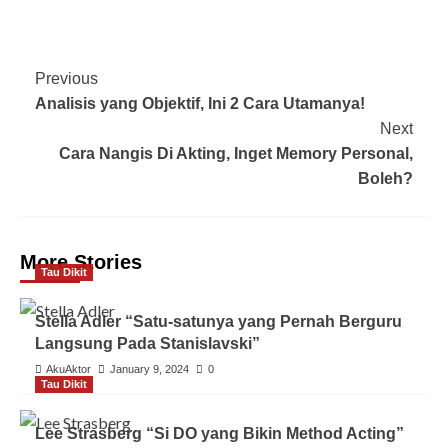
Previous
Analisis yang Objektif, Ini 2 Cara Utamanya!
Next
Cara Nangis Di Akting, Inget Memory Personal,
Boleh?
More Stories
Tau Dikit
Stella Adler “Satu-satunya yang Pernah Berguru
Langsung Pada Stanislavski”
AkuAktor
January 9, 2024
0
Tau Dikit
Lee Strasberg “Si DO yang Bikin Method Acting”