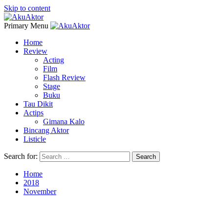
Skip to content
Primary Menu
Home
Review
Acting
Film
Flash Review
Stage
Buku
Tau Dikit
Actips
Gimana Kalo
Bincang Aktor
Listicle
Search for:
Home
2018
November