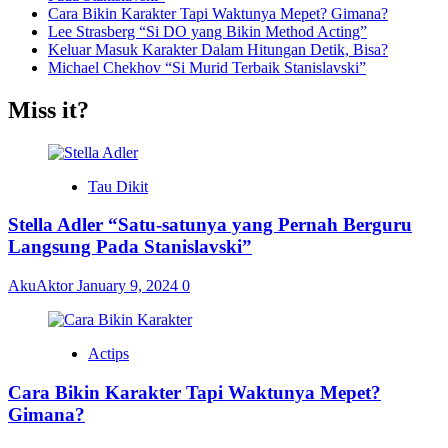
Cara Bikin Karakter Tapi Waktunya Mepet? Gimana?
Lee Strasberg “Si DO yang Bikin Method Acting”
Keluar Masuk Karakter Dalam Hitungan Detik, Bisa?
Michael Chekhov “Si Murid Terbaik Stanislavski”
Miss it?
Tau Dikit
Stella Adler “Satu-satunya yang Pernah Berguru
Langsung Pada Stanislavski”
AkuAktor
January 9, 2024
0
Actips
Cara Bikin Karakter Tapi Waktunya Mepet?
Gimana?