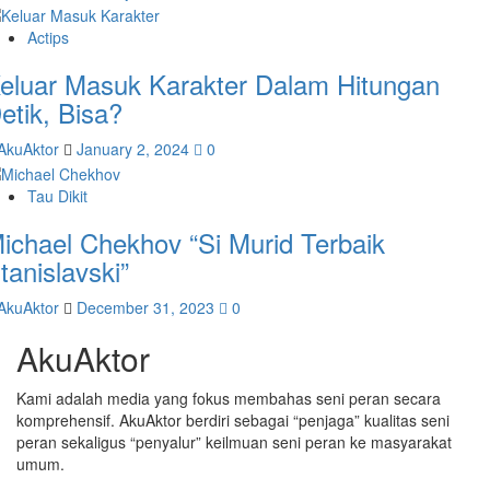
Actips
eluar Masuk Karakter Dalam Hitungan
etik, Bisa?
AkuAktor
January 2, 2024
0
Tau Dikit
ichael Chekhov “Si Murid Terbaik
tanislavski”
AkuAktor
December 31, 2023
0
AkuAktor
Kami adalah media yang fokus membahas seni peran secara
komprehensif. AkuAktor berdiri sebagai “penjaga” kualitas seni
peran sekaligus “penyalur” keilmuan seni peran ke masyarakat
umum.