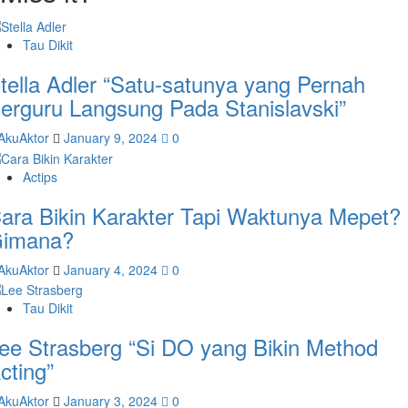
Tau Dikit
tella Adler “Satu-satunya yang Pernah
erguru Langsung Pada Stanislavski”
AkuAktor
January 9, 2024
0
Actips
ara Bikin Karakter Tapi Waktunya Mepet?
imana?
AkuAktor
January 4, 2024
0
Tau Dikit
ee Strasberg “Si DO yang Bikin Method
cting”
AkuAktor
January 3, 2024
0