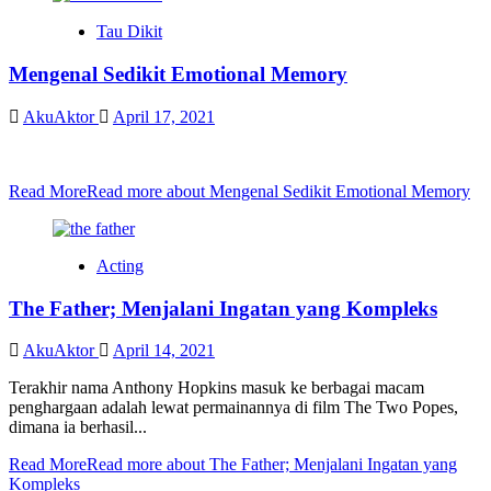
Tau Dikit
Mengenal Sedikit Emotional Memory
AkuAktor
April 17, 2021
Read More
Read more about Mengenal Sedikit Emotional Memory
Acting
The Father; Menjalani Ingatan yang Kompleks
AkuAktor
April 14, 2021
Terakhir nama Anthony Hopkins masuk ke berbagai macam
penghargaan adalah lewat permainannya di film The Two Popes,
dimana ia berhasil...
Read More
Read more about The Father; Menjalani Ingatan yang
Kompleks