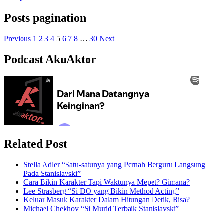
Posts pagination
Previous
1
2
3
4
5
6
7
8
…
30
Next
Podcast AkuAktor
Related Post
Stella Adler “Satu-satunya yang Pernah Berguru Langsung
Pada Stanislavski”
Cara Bikin Karakter Tapi Waktunya Mepet? Gimana?
Lee Strasberg “Si DO yang Bikin Method Acting”
Keluar Masuk Karakter Dalam Hitungan Detik, Bisa?
Michael Chekhov “Si Murid Terbaik Stanislavski”