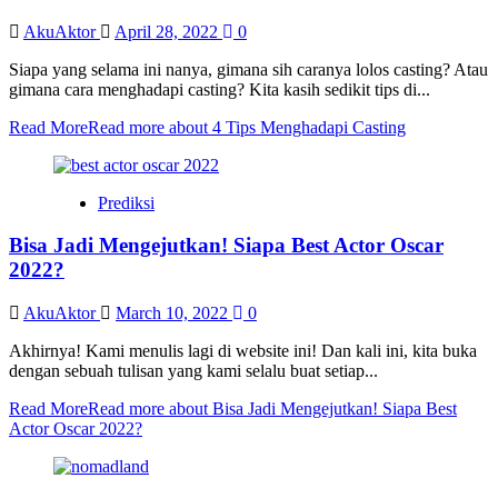
AkuAktor
April 28, 2022
0
Siapa yang selama ini nanya, gimana sih caranya lolos casting? Atau
gimana cara menghadapi casting? Kita kasih sedikit tips di...
Read More
Read more about 4 Tips Menghadapi Casting
Prediksi
Bisa Jadi Mengejutkan! Siapa Best Actor Oscar
2022?
AkuAktor
March 10, 2022
0
Akhirnya! Kami menulis lagi di website ini! Dan kali ini, kita buka
dengan sebuah tulisan yang kami selalu buat setiap...
Read More
Read more about Bisa Jadi Mengejutkan! Siapa Best
Actor Oscar 2022?