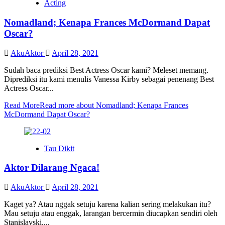
Acting
Nomadland; Kenapa Frances McDormand Dapat
Oscar?
AkuAktor
April 28, 2021
Sudah baca prediksi Best Actress Oscar kami? Meleset memang.
Diprediksi itu kami menulis Vanessa Kirby sebagai penenang Best
Actress Oscar...
Read More
Read more about Nomadland; Kenapa Frances
McDormand Dapat Oscar?
Tau Dikit
Aktor Dilarang Ngaca!
AkuAktor
April 28, 2021
Kaget ya? Atau nggak setuju karena kalian sering melakukan itu?
Mau setuju atau enggak, larangan bercermin diucapkan sendiri oleh
Stanislavski....