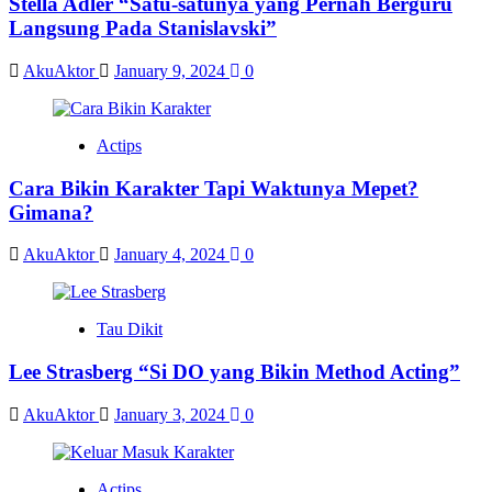
Stella Adler “Satu-satunya yang Pernah Berguru
Langsung Pada Stanislavski”
AkuAktor
January 9, 2024
0
Actips
Cara Bikin Karakter Tapi Waktunya Mepet?
Gimana?
AkuAktor
January 4, 2024
0
Tau Dikit
Lee Strasberg “Si DO yang Bikin Method Acting”
AkuAktor
January 3, 2024
0
Actips