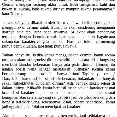
Cermin mengajar seorang aktor untuk lebih mengamati kulit dan
bukan isi sukma, baik sukma dirinya maupun sukma peranannya.”
kata Torstov.
Jelas sekali yang dikatakan oleh Torstov bahwa ketika seorang aktor
menggunakan cermin untuk latihan, ia akan cenderung mengamati
luarnya saja tapi lupa pada jiwanya. Si aktor akan cenderung
terpukau dengan bentuk-bentuk luar saja tanpa tahu bagaimana
sukma dari karakter yang ia mainkan. Hasilnya, tokohnya memang
punya bentuk luaran, tapi tidak punya nyawa.
Bukan hanya itu, ketika kamu menggunakan cermin, kamu secara
otomatis akan mengoreksi dirimu sendiri dan secara tidak langsung
membuat standar kebenaran hanya ada pada dirimu. Dimana itu
adalah posisi yang sangat merugikan. Kenapa? Ketika kamu
bermain, yang menonton bukan hanya dirimu! Tapi banyak orang!
Dan, kalau kamu adalah standar kebenaran, bukankah ada banyak
sekali subjektivitas di dalam dirimu? Ada banyak sekali selera di
dalam dirimu. Alih-alih kamu berhasil menciptakan karakter sesuai
kondisi si karakter itu, kamu malah menciptakan karakter sesuai
keinginan atau seleramu yang sangat bisa jadi bertolak belakang dari
kondisi karakter yang sebenarnya. Atau, secara sederhana, kamu
jadi nggak objektif dalam menciptakan karakter!
Aktor bukan sepenuhnya dilarang bercermin, tapi setidaknya aktor