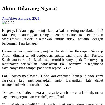
Aktor Dilarang Ngaca!
AkuAktor
April 28, 2021
Kaget ya? Atau nggak setuju karena kalian sering melakukan itu?
Mau setuju atau enggak, larangan bercermin diucapkan sendiri oleh
Stanislavski. Aktor disarankan untuk tidak berlatih dengan
bercermin. Tapi kenapa?
Dalam sebuah peristiwa yang tertulis di buku Persiapan Seorang
Aktor, dimana terjadi perdebatan antara para murid dan Torstov.
Salah satu murid, Paul, salah satu murid bertanya pada Torstov yang
merupakan perwakilan Stanislavski. Paul bertanya; “Bagaimana
saya hanya bisa sampai pada seni reproduksi?”
Lalu Torstov menjawab; “Coba kau ceritakan lebih jauh pada kami
cara-cara kau mempersiapkan Iago. Barangkali kita dapat
mengetahui sebab musababnya,”
“Supaya pasti bahwa perasaan saya tergambar secara lahiriah, maka
saya mempergunakan cermin” jawab Paul.
“Itu berbahaya sekali! Kau harus hati-hati mempergunakan cermin.