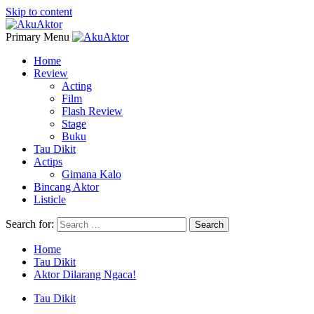
Skip to content
Primary Menu
Home
Review
Acting
Film
Flash Review
Stage
Buku
Tau Dikit
Actips
Gimana Kalo
Bincang Aktor
Listicle
Search for:
Home
Tau Dikit
Aktor Dilarang Ngaca!
Tau Dikit