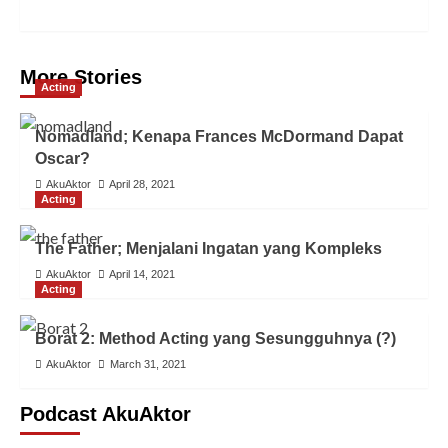
More Stories
Acting
Nomadland; Kenapa Frances McDormand Dapat
Oscar?
AkuAktor
April 28, 2021
Acting
The Father; Menjalani Ingatan yang Kompleks
AkuAktor
April 14, 2021
Acting
Borat 2: Method Acting yang Sesungguhnya (?)
AkuAktor
March 31, 2021
Podcast AkuAktor