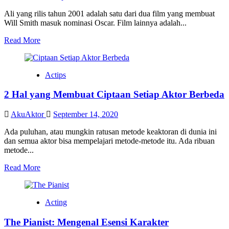
Menguatkan
Ali yang rilis tahun 2001 adalah satu dari dua film yang membuat
Will Smith masuk nominasi Oscar. Film lainnya adalah...
Read
Read More
more
about
Ali:
Actips
Menarik,
Tapi
2 Hal yang Membuat Ciptaan Setiap Aktor Berbeda
Setengahnya
Inkonsisten?
AkuAktor
September 14, 2020
Ada puluhan, atau mungkin ratusan metode keaktoran di dunia ini
dan semua aktor bisa mempelajari metode-metode itu. Ada ribuan
metode...
Read
Read More
more
about
2
Acting
Hal
yang
The Pianist: Mengenal Esensi Karakter
Membuat