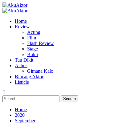
Skip
to
Primary
content
Menu
Home
Review
Acting
Film
Flash Review
Stage
Buku
Tau Dikit
Actips
Gimana Kalo
Bincang Aktor
Listicle
Search
for:
Home
2020
September