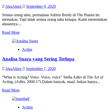
Ciptaan
Setiap
AkuAktor
September 9, 2020
Aktor
Berbeda
Semua orang tahu, permainan Adrien Brody di The Pianist itu
memukau. Tapi tidak semua orang tahu kenapa. Kami menemukan
alasannya....
Read
Read More
more
about
The
Actips
Pianist:
Mengenal
Analisa Suara yang Sering Terlupa
Esensi
Karakter
AkuAktor
September 7, 2020
“What is Acting? Voice. Voice, voice” Stella Adler di The Art of
Acting, (Adler, 2000:17) Dalam banyak, maaf, bukan hanya...
Read
Read More
more
about
Analisa
Acting
Suara