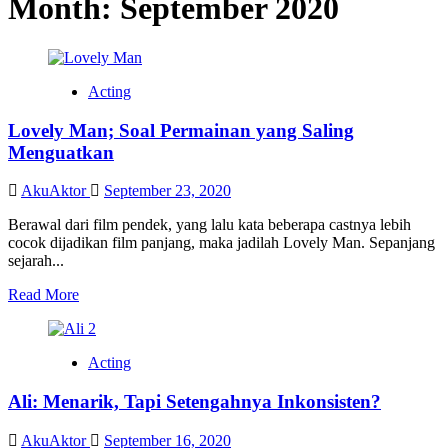
Month:
September 2020
Acting
Lovely Man; Soal Permainan yang Saling
Menguatkan
AkuAktor
September 23, 2020
Berawal dari film pendek, yang lalu kata beberapa castnya lebih
cocok dijadikan film panjang, maka jadilah Lovely Man. Sepanjang
sejarah...
Read
Read More
more
about
Lovely
Acting
Man;
Soal
Ali: Menarik, Tapi Setengahnya Inkonsisten?
Permainan
yang
Saling
AkuAktor
September 16, 2020