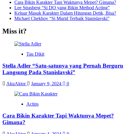
Cara Bikin Karakter Tapi Waktunya Mepet? Gimana?
Lee Strasberg “Si DO yang Bikin Method Acting”
Keluar Masuk Karakter Dalam Hitungan Detik, Bisa?
Michael Chekhov “Si Murid Terbaik Stanislavski”
Miss it?
Tau Dikit
Stella Adler “Satu-satunya yang Pernah Berguru
Langsung Pada Stanislavski”
AkuAktor
January 9, 2024
0
Actips
Cara Bikin Karakter Tapi Waktunya Mepet?
Gimana?
AkuAktor
January 4, 2024
0