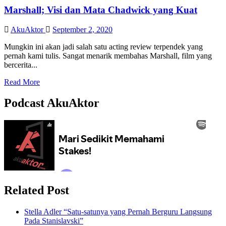
yang
Marshall; Visi dan Mata Chadwick yang Kuat
Sering
Terlupa
AkuAktor
September 2, 2020
Mungkin ini akan jadi salah satu acting review terpendek yang
pernah kami tulis. Sangat menarik membahas Marshall, film yang
bercerita...
Read
Read More
more
about
Podcast AkuAktor
Marshall;
Visi
dan
Mata
Chadwick
yang
Kuat
Related Post
Stella Adler “Satu-satunya yang Pernah Berguru Langsung
Pada Stanislavski”