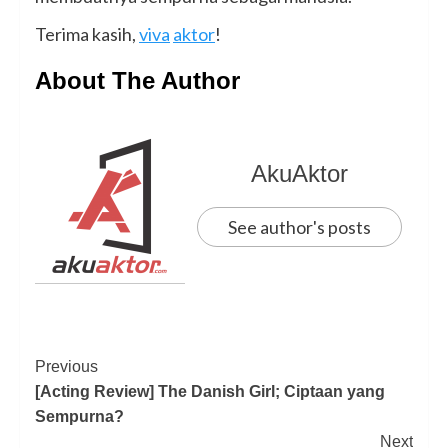
Terima kasih,
viva
aktor
!
About The Author
AkuAktor
See author's posts
Post
Previous
[Acting Review] The Danish Girl; Ciptaan yang
Navigation
Sempurna?
Next