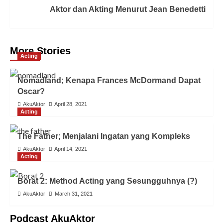
Aktor dan Akting Menurut Jean Benedetti
More Stories
Acting
Nomadland; Kenapa Frances McDormand Dapat
Oscar?
AkuAktor
April 28, 2021
Acting
The Father; Menjalani Ingatan yang Kompleks
AkuAktor
April 14, 2021
Acting
Borat 2: Method Acting yang Sesungguhnya (?)
AkuAktor
March 31, 2021
Podcast AkuAktor