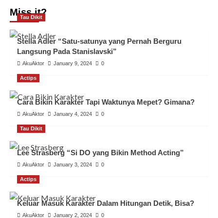
Miss it?
Tau Dikit
Stella Adler “Satu-satunya yang Pernah Berguru
Langsung Pada Stanislavski”
AkuAktor
January 9, 2024
0
Actips
Cara Bikin Karakter Tapi Waktunya Mepet? Gimana?
AkuAktor
January 4, 2024
0
Tau Dikit
Lee Strasberg “Si DO yang Bikin Method Acting”
AkuAktor
January 3, 2024
0
Actips
Keluar Masuk Karakter Dalam Hitungan Detik, Bisa?
AkuAktor
January 2, 2024
0