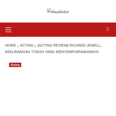
Skip
to
content
Primary
Menu
HOME
ACTING
[ACTING REVIEW] RICHARD JEWELL;
KEKURANGAN TOKOH YANG MENYEMPURNAKANNYA
Acting