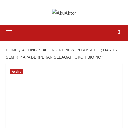
Skip
to
content
Primary
Menu
HOME
ACTING
[ACTING REVIEW] BOMBSHELL; HARUS
SEMIRIP APA BERPERAN SEBAGAI TOKOH BIOPIC?
Acting