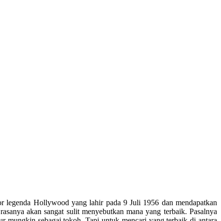
r legenda Hollywood yang lahir pada 9 Juli 1956 dan mendapatkan
 rasanya akan sangat sulit menyebutkan mana yang terbaik. Pasalnya
r mungkin sebagai tokoh. Tapi untuk mencari yang terbaik di antara