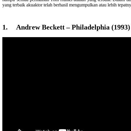
yang terbaik akuaktor telah berhasil mengumpulkan atau lebih tepatn
1. Andrew Beckett – Philadelphia (1993)