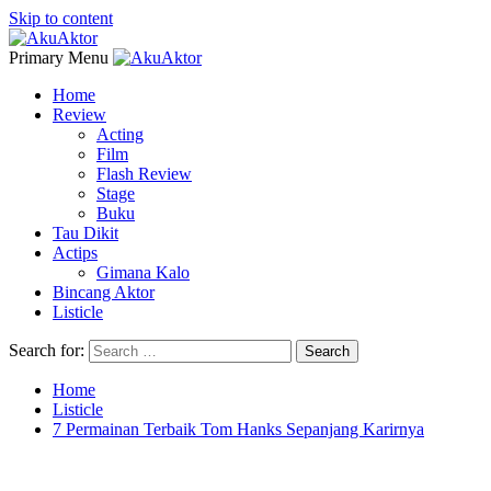
Skip to content
Primary Menu
Home
Review
Acting
Film
Flash Review
Stage
Buku
Tau Dikit
Actips
Gimana Kalo
Bincang Aktor
Listicle
Search for:
Home
Listicle
7 Permainan Terbaik Tom Hanks Sepanjang Karirnya