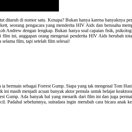
tut ditaruh di nomor satu. Kenapa? Bukan hanya karena banyaknya peng
ckett, seorang pengacara yang menderita HIV Aids dan berusaha memp
okoh Andrew dengan lengkap. Bukan hanya soal capaian fisik, psikolog
i film ini, anggapan orang mengenai penderita HIV Aids berubah to
elama film, tapi setelah film selesai!
ia bermain sebagai Forrest Gump. Siapa yang tak mengenal Tom Hanks ke
k ini masih menjadi acuan banyak aktor pemula untuk belajar keaktoran
est Gump. Ada banyak hal yang menarik dari film ini dan juga perma
kecil. Padahal sebelumnya, sutradara ingin merubah cara bicara anak 