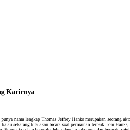
ng Karirnya
ng punya nama lengkap Thomas Jeffrey Hanks merupakan seorang akto
 kalau sekarang kita akan bicara soal permainan terbaik Tom Hanks,
filmnya ia selalu berusaha lebur dengan tokohnya dan bermain sejuju