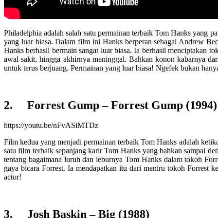
Philadelphia adalah salah satu permainan terbaik Tom Hanks yang pa
yang luar biasa. Dalam film ini Hanks berperan sebagai Andrew Be
Hanks berhasil bermain sangat luar biasa. Ia berhasil menciptakan t
awal sakit, hingga akhirnya meninggal. Bahkan konon kabarnya dar
untuk terus berjuang. Permainan yang luar biasa! Ngefek bukan hanya s
2. Forrest Gump – Forrest Gump (1994)
https://youtu.be/nFvASiMTDz
Film kedua yang menjadi permainan terbaik Tom Hanks adalah ketika 
satu film terbaik sepanjang karir Tom Hanks yang bahkan sampai deti
tentang bagaimana luruh dan leburnya Tom Hanks dalam tokoh Forr
gaya bicara Forrest. Ia mendapatkan itu dari meniru tokoh Forrest 
actor!
3. Josh Baskin – Big (1988)