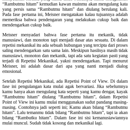
“Rambutmu hitam” kemudian kawan mainmu akan mengulang kata
yang persis sama “Rambutmu hitam” dan diulang berulang kali.
Pada fase pertama ini, Meisner mengatakan kalau tujuannya adalah
memeriksa bahwa pendengaran yang melakukan cukup baik dan
mendengarkan cukup baik.
Meisner menyadari bahwa fase pertama itu mekanik, tidak
manusiawi, dan monoton tapi menjadi dasar atas sesuatu. Di dalam
repetisi mekanikal itu ada sebuah hubungan yang tercipta dari proses
saling mendengarkan satu sama lain. Meskipun hasilnya masih tidak
manusiawi, monoton dan mekanik, tapi ada satu kegiatan pasti yang
terjadi di Repetisi Mekanikal, yakni mendengarkan. Tapi menurut
Meisner, ini adalah dasar dari apa yang nanti menjadi dialog
emosional.
Setelah Repetisi Mekanikal, ada Repetisi Point of View. Di dalam
fase ini pengulangan kata mulai agak bervariasi. Jika sebelumnya
kamu hanya akan mengulang kata seperti yang kamu dengar, kayak
“Rambutmu hitam” diulang “Rambutmu hitam”, dalam Repetisi
Point of View ini kamu mulai menggunakan sudut pandang masing-
masing. Contohnya jadi seperti ini; Kamu akan bilang “Rambutmu
hitam”. Lalu temanmu tidak bilang “Rambutmu hitam”, tapi ia akan
bilang “Rambutku hitam”. Dalam fase ini sisi kemanusiawiannya
mulai muncul. Sudah tidak kosong dan mekanikal lagi.