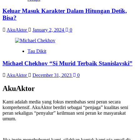
Keluar Masuk Karakter Dalam Hitungan Detik,
Bisa?
AkuAktor
January 2, 2024
0
Tau Dikit
Michael Chekhov “Si Murid Terbaik Stanislavski”
AkuAktor
December 31, 2023
0
AkuAktor
Kami adalah media yang fokus membahas seni peran secara
komprehensif. AkuAktor berdiri sebagai “penjaga” kualitas seni
peran sekaligus “penyalur” keilmuan seni peran ke masyarakat
umum.
Jika ingin menghubungi kami, silahkan kontak kami via email di: