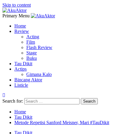
Skip to content
Primary Menu
Home
Review
Acting
Film
Flash Review
Stage
Buku
Tau Dikit
Actips
Gimana Kalo
Bincang Aktor
Listicle
Search for:
Home
Tau Dikit
Metode Repetisi Sanford Meisner, Mari #TauDikit
Tau Dikit