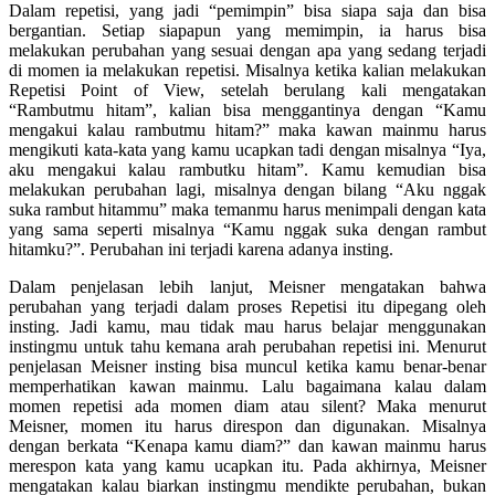
Dalam repetisi, yang jadi “pemimpin” bisa siapa saja dan bisa
bergantian. Setiap siapapun yang memimpin, ia harus bisa
melakukan perubahan yang sesuai dengan apa yang sedang terjadi
di momen ia melakukan repetisi. Misalnya ketika kalian melakukan
Repetisi Point of View, setelah berulang kali mengatakan
“Rambutmu hitam”, kalian bisa menggantinya dengan “Kamu
mengakui kalau rambutmu hitam?” maka kawan mainmu harus
mengikuti kata-kata yang kamu ucapkan tadi dengan misalnya “Iya,
aku mengakui kalau rambutku hitam”. Kamu kemudian bisa
melakukan perubahan lagi, misalnya dengan bilang “Aku nggak
suka rambut hitammu” maka temanmu harus menimpali dengan kata
yang sama seperti misalnya “Kamu nggak suka dengan rambut
hitamku?”. Perubahan ini terjadi karena adanya insting.
Dalam penjelasan lebih lanjut, Meisner mengatakan bahwa
perubahan yang terjadi dalam proses Repetisi itu dipegang oleh
insting. Jadi kamu, mau tidak mau harus belajar menggunakan
instingmu untuk tahu kemana arah perubahan repetisi ini. Menurut
penjelasan Meisner insting bisa muncul ketika kamu benar-benar
memperhatikan kawan mainmu. Lalu bagaimana kalau dalam
momen repetisi ada momen diam atau silent? Maka menurut
Meisner, momen itu harus direspon dan digunakan. Misalnya
dengan berkata “Kenapa kamu diam?” dan kawan mainmu harus
merespon kata yang kamu ucapkan itu. Pada akhirnya, Meisner
mengatakan kalau biarkan instingmu mendikte perubahan, bukan