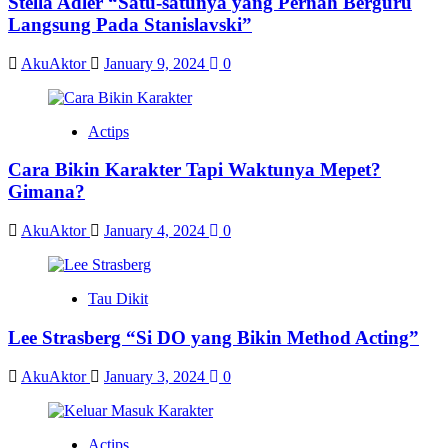
Stella Adler “Satu-satunya yang Pernah Berguru
Langsung Pada Stanislavski”
AkuAktor
January 9, 2024
0
Actips
Cara Bikin Karakter Tapi Waktunya Mepet?
Gimana?
AkuAktor
January 4, 2024
0
Tau Dikit
Lee Strasberg “Si DO yang Bikin Method Acting”
AkuAktor
January 3, 2024
0
Actips