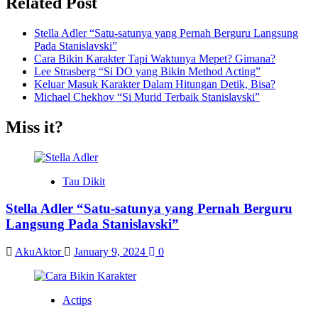
Related Post
Stella Adler “Satu-satunya yang Pernah Berguru Langsung
Pada Stanislavski”
Cara Bikin Karakter Tapi Waktunya Mepet? Gimana?
Lee Strasberg “Si DO yang Bikin Method Acting”
Keluar Masuk Karakter Dalam Hitungan Detik, Bisa?
Michael Chekhov “Si Murid Terbaik Stanislavski”
Miss it?
Tau Dikit
Stella Adler “Satu-satunya yang Pernah Berguru
Langsung Pada Stanislavski”
AkuAktor
January 9, 2024
0
Actips