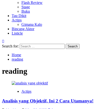
Flash Review
Stage
Buku
Tau Dikit
Actips
Gimana Kalo
Bincang Aktor
Listicle
Search for:
Home
reading
reading
Actips
Analisis yang Objektif, Ini 2 Cara Utamanya!