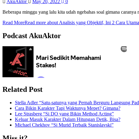
AkuAktor
May 20, 2022
0
Beberapa minggu yang lalu kita udah ngebahas soal gimana caranya me
Read More
Read more about Analisis yang Objektif, Ini 2 Cara Utam
Podcast AkuAktor
Related Post
Stella Adler “Satu-satunya yang Pernah Berguru Langsung Pada
Cara Bikin Karakter Tapi Waktunya Mepet? Gimana?
Lee Strasberg “Si DO yang Bikin Method Acting”
Keluar Masuk Karakter Dalam Hitungan Detik, Bisa?
Michael Chekhov “Si Murid Terbaik Stanislavski”
Miss it?