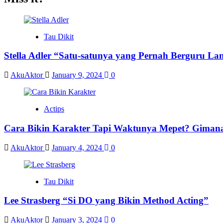
Tau Dikit
Stella Adler “Satu-satunya yang Pernah Berguru La
AkuAktor
January 9, 2024
0
Actips
Cara Bikin Karakter Tapi Waktunya Mepet? Giman
AkuAktor
January 4, 2024
0
Tau Dikit
Lee Strasberg “Si DO yang Bikin Method Acting”
AkuAktor
January 3, 2024
0