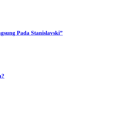
ngsung Pada Stanislavski”
a?