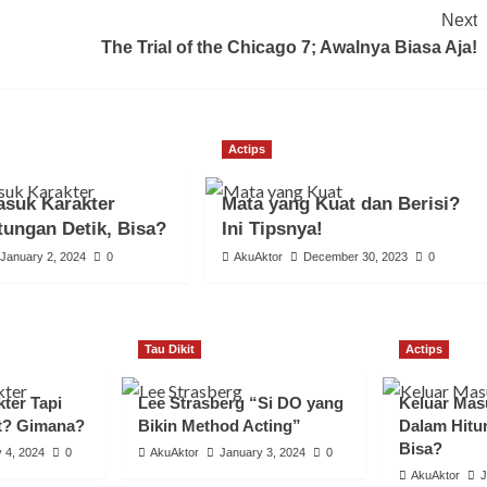
Next
The Trial of the Chicago 7; Awalnya Biasa Aja!
Actips
asuk Karakter
Mata yang Kuat dan Berisi?
tungan Detik, Bisa?
Ini Tipsnya!
January 2, 2024
0
AkuAktor
December 30, 2023
0
Tau Dikit
Actips
ter Tapi
Lee Strasberg “Si DO yang
Keluar Mas
t? Gimana?
Bikin Method Acting”
Dalam Hitu
Bisa?
 4, 2024
0
AkuAktor
January 3, 2024
0
AkuAktor
J