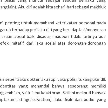
ng lain). Aku diri adalah kita sehari-hari sebagai makhluk
 ini penting untuk memahami keterikatan personal pada
garuh terhadap perilaku diri yang beradaptasi/menyerap
iasaan sosial baik disadari maupun tidak: artinya ada
fek imitatif dari laku sosial atas dorongan-dorongan
 seperti aku dokter, aku sopir, aku polisi, tukang ukir dll.
 identitas yang menandai bahwa seseorang memiliki
keahlian, yaitu ilmu keaktoran. Skill ini meliputi banyak
kan akting(aksi/action), laku fisik dan audio yang