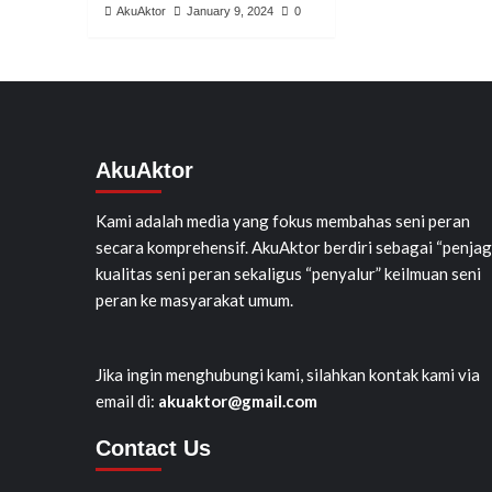
AkuAktor
January 9, 2024
0
AkuAktor
Kami adalah media yang fokus membahas seni peran
secara komprehensif. AkuAktor berdiri sebagai “penjag
kualitas seni peran sekaligus “penyalur” keilmuan seni
peran ke masyarakat umum.
Jika ingin menghubungi kami, silahkan kontak kami via
email di:
akuaktor@gmail.com
Contact Us