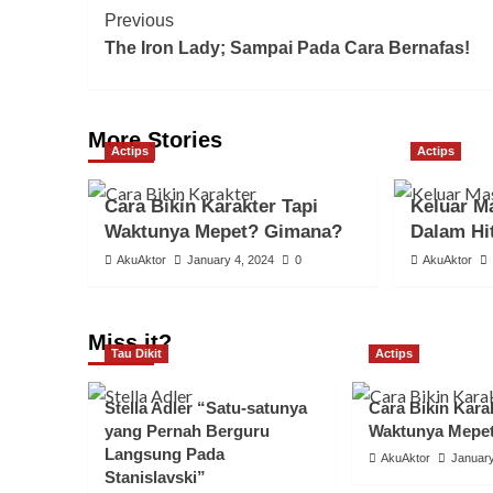
Previous
The Iron Lady; Sampai Pada Cara Bernafas!
More Stories
Actips
Actips
Cara Bikin Karakter Tapi
Keluar M
Waktunya Mepet? Gimana?
Dalam Hi
AkuAktor
January 4, 2024
0
AkuAktor
Miss it?
Tau Dikit
Actips
Stella Adler “Satu-satunya
Cara Bikin Karak
yang Pernah Berguru
Waktunya Mepe
Langsung Pada
AkuAktor
January
Stanislavski”