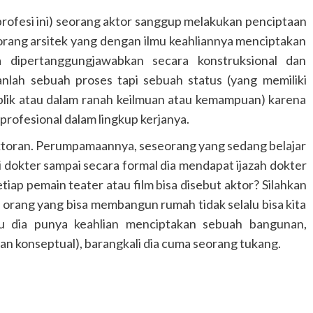
 profesi ini) seorang aktor sanggup melakukan penciptaan
eorang arsitek yang dengan ilmu keahliannya menciptakan
 dipertanggungjawabkan secara konstruksional dan
anlah sebuah proses tapi sebuah status (yang memiliki
ublik atau dalam ranah keilmuan atau kemampuan) karena
profesional dalam lingkup kerjanya.
eaktoran. Perumpamaannya, seseorang yang sedang belajar
i dokter sampai secara formal dia mendapat ijazah dokter
iap pemain teater atau film bisa disebut aktor? Silahkan
orang yang bisa membangun rumah tidak selalu bisa kita
tu dia punya keahlian menciptakan sebuah bangunan,
n konseptual), barangkali dia cuma seorang tukang.