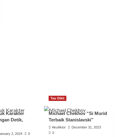
Tau Dikit
uk Karakter
Michael Chekhov “Si Murid
ngan Detik,
Terbaik Stanislavski”
AkuAktor
December 31, 2023
0
anuary 2, 2024
0