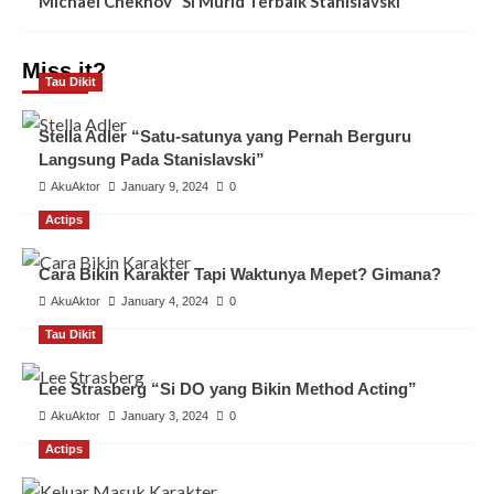
Michael Chekhov “Si Murid Terbaik Stanislavski”
Miss it?
Tau Dikit
Stella Adler “Satu-satunya yang Pernah Berguru
Langsung Pada Stanislavski”
AkuAktor
January 9, 2024
0
Actips
Cara Bikin Karakter Tapi Waktunya Mepet? Gimana?
AkuAktor
January 4, 2024
0
Tau Dikit
Lee Strasberg “Si DO yang Bikin Method Acting”
AkuAktor
January 3, 2024
0
Actips