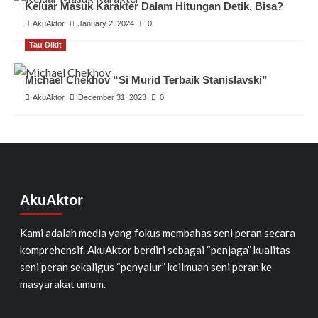
Keluar Masuk Karakter Dalam Hitungan Detik, Bisa?
AkuAktor
January 2, 2024
0
Tau Dikit
Michael Chekhov “Si Murid Terbaik Stanislavski”
AkuAktor
December 31, 2023
0
AkuAktor
Kami adalah media yang fokus membahas seni peran secara
komprehensif. AkuAktor berdiri sebagai “penjaga” kualitas
seni peran sekaligus “penyalur” keilmuan seni peran ke
masyarakat umum.