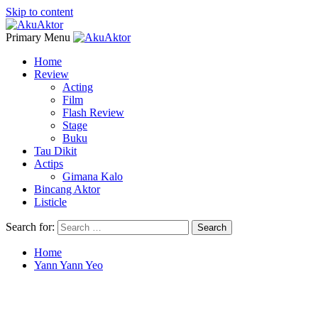
Skip to content
Primary Menu
Home
Review
Acting
Film
Flash Review
Stage
Buku
Tau Dikit
Actips
Gimana Kalo
Bincang Aktor
Listicle
Search for:
Home
Yann Yann Yeo