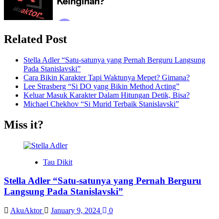
Related Post
Stella Adler “Satu-satunya yang Pernah Berguru Langsung
Pada Stanislavski”
Cara Bikin Karakter Tapi Waktunya Mepet? Gimana?
Lee Strasberg “Si DO yang Bikin Method Acting”
Keluar Masuk Karakter Dalam Hitungan Detik, Bisa?
Michael Chekhov “Si Murid Terbaik Stanislavski”
Miss it?
Tau Dikit
Stella Adler “Satu-satunya yang Pernah Berguru
Langsung Pada Stanislavski”
AkuAktor
January 9, 2024
0