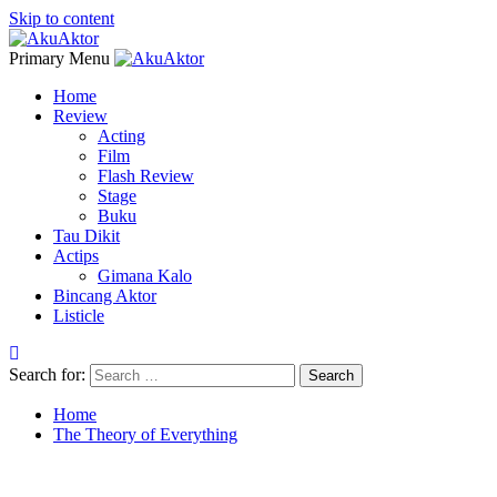
Skip to content
Primary Menu
Home
Review
Acting
Film
Flash Review
Stage
Buku
Tau Dikit
Actips
Gimana Kalo
Bincang Aktor
Listicle
Search for:
Home
The Theory of Everything