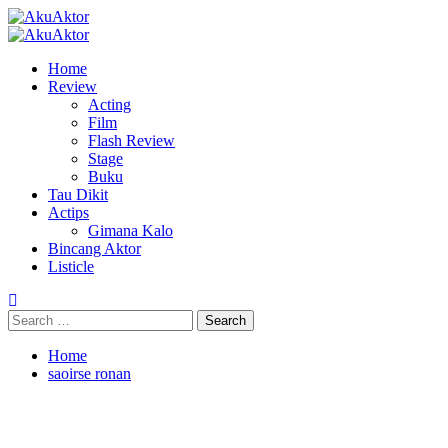
Skip
to
Primary
content
Menu
Home
Review
Acting
Film
Flash Review
Stage
Buku
Tau Dikit
Actips
Gimana Kalo
Bincang Aktor
Listicle
Search
for:
Home
saoirse ronan