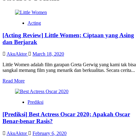
Acting
[Acting Review] Little Women; Ciptaan yang Asing
dan Berjarak
AkuAktor
March 18, 2020
Little Women adalah film garapan Greta Gerwig yang kami tak bisa
sangkal memang film yang menarik dan berkualitas. Secara cerita...
Read
Read More
more
about
[Acting
Prediksi
Review]
Little
[Prediksi] Best Actress Oscar 2020; Apakah Oscar
Women;
Ciptaan
Benar-benar Rasis?
yang
Asing
AkuAktor
February 6, 2020
dan