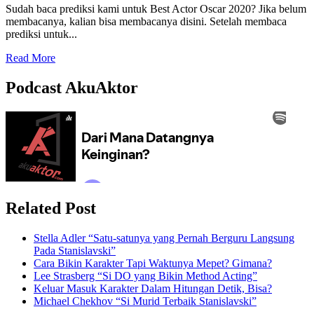
Berjarak
Sudah baca prediksi kami untuk Best Actor Oscar 2020? Jika belum
membacanya, kalian bisa membacanya disini. Setelah membaca
prediksi untuk...
Read
Read More
more
about
Podcast AkuAktor
[Prediksi]
Best
Actress
Oscar
2020;
Apakah
Oscar
Benar-
benar
Related Post
Rasis?
Stella Adler “Satu-satunya yang Pernah Berguru Langsung
Pada Stanislavski”
Cara Bikin Karakter Tapi Waktunya Mepet? Gimana?
Lee Strasberg “Si DO yang Bikin Method Acting”
Keluar Masuk Karakter Dalam Hitungan Detik, Bisa?
Michael Chekhov “Si Murid Terbaik Stanislavski”