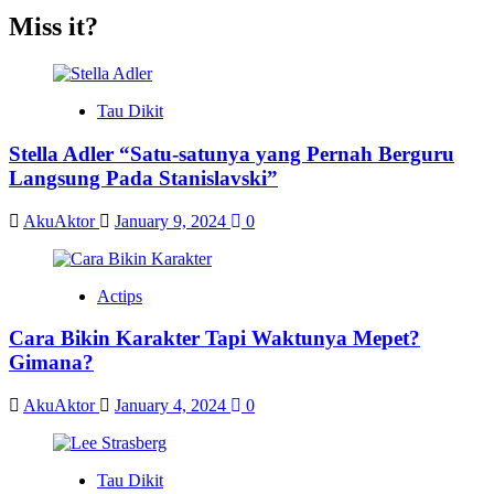
Miss it?
Tau Dikit
Stella Adler “Satu-satunya yang Pernah Berguru
Langsung Pada Stanislavski”
AkuAktor
January 9, 2024
0
Actips
Cara Bikin Karakter Tapi Waktunya Mepet?
Gimana?
AkuAktor
January 4, 2024
0
Tau Dikit