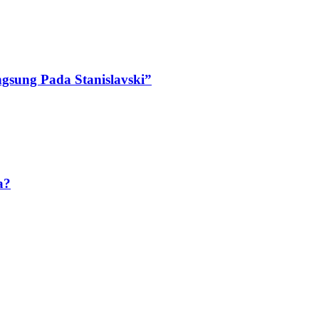
ngsung Pada Stanislavski”
a?