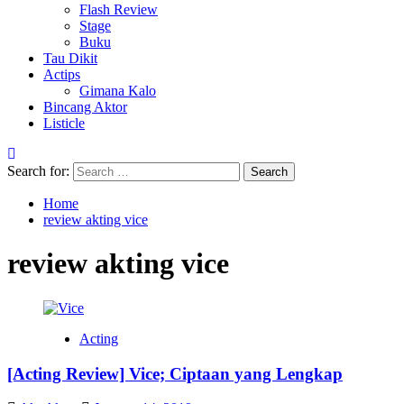
Flash Review
Stage
Buku
Tau Dikit
Actips
Gimana Kalo
Bincang Aktor
Listicle
Search for:
Home
review akting vice
review akting vice
Acting
[Acting Review] Vice; Ciptaan yang Lengkap