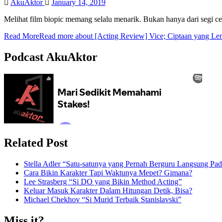
AkuAktor
January 14, 2019
Melihat film biopic memang selalu menarik. Bukan hanya dari segi c
Read More
Read more about [Acting Review] Vice; Ciptaan yang Le
Podcast AkuAktor
Related Post
Stella Adler “Satu-satunya yang Pernah Berguru Langsung Pada
Cara Bikin Karakter Tapi Waktunya Mepet? Gimana?
Lee Strasberg “Si DO yang Bikin Method Acting”
Keluar Masuk Karakter Dalam Hitungan Detik, Bisa?
Michael Chekhov “Si Murid Terbaik Stanislavski”
Miss it?