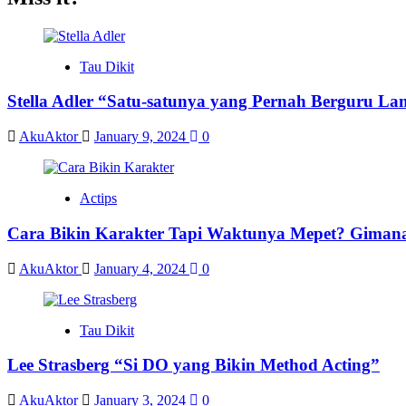
Tau Dikit
Stella Adler “Satu-satunya yang Pernah Berguru La
AkuAktor
January 9, 2024
0
Actips
Cara Bikin Karakter Tapi Waktunya Mepet? Giman
AkuAktor
January 4, 2024
0
Tau Dikit
Lee Strasberg “Si DO yang Bikin Method Acting”
AkuAktor
January 3, 2024
0