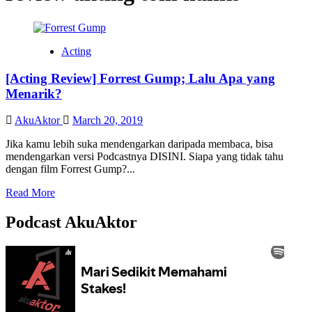
Acting
[Acting Review] Forrest Gump; Lalu Apa yang
Menarik?
AkuAktor
March 20, 2019
Jika kamu lebih suka mendengarkan daripada membaca, bisa
mendengarkan versi Podcastnya DISINI. Siapa yang tidak tahu
dengan film Forrest Gump?...
Read
Read More
more
about
Podcast AkuAktor
[Acting
Review]
Forrest
Gump;
Lalu
Apa
yang