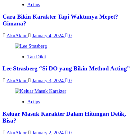
Actips
Cara Bikin Karakter Tapi Waktunya Mepet?
Gimana?
AkuAktor
January 4, 2024
0
Tau Dikit
Lee Strasberg “Si DO yang Bikin Method Acting”
AkuAktor
January 3, 2024
0
Actips
Keluar Masuk Karakter Dalam Hitungan Detik,
Bisa?
AkuAktor
January 2, 2024
0