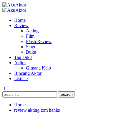
Skip
to
Primary
content
Menu
Home
Review
Acting
Film
Flash Review
Stage
Buku
Tau Dikit
Actips
Gimana Kalo
Bincang Aktor
Listicle
Search
for:
Home
review akting tom hanks