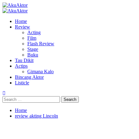
Skip
to
Primary
content
Menu
Home
Review
Acting
Film
Flash Review
Stage
Buku
Tau Dikit
Actips
Gimana Kalo
Bincang Aktor
Listicle
Search
for:
Home
review akting Lincoln