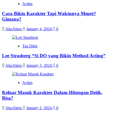
Actips
Cara Bikin Karakter Tapi Waktunya Mepet?
Gimana?
AkuAktor
January 4, 2024
0
Tau Dikit
Lee Strasberg “Si DO yang Bikin Method Acting”
AkuAktor
January 3, 2024
0
Actips
Keluar Masuk Karakter Dalam Hitungan Detik,
Bisa?
AkuAktor
January 2, 2024
0