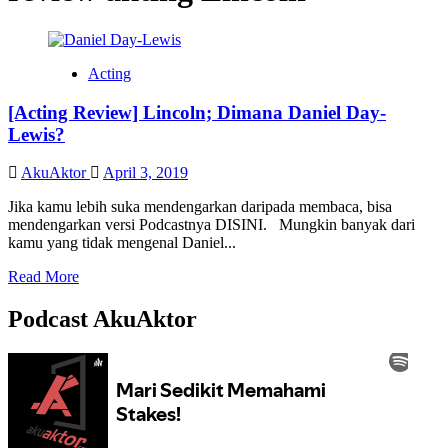
Acting
[Acting Review] Lincoln; Dimana Daniel Day-
Lewis?
AkuAktor
April 3, 2019
Jika kamu lebih suka mendengarkan daripada membaca, bisa
mendengarkan versi Podcastnya DISINI. Mungkin banyak dari
kamu yang tidak mengenal Daniel...
Read
Read More
more
about
Podcast AkuAktor
[Acting
Review]
Lincoln;
Dimana
Daniel
Day-
Lewis?