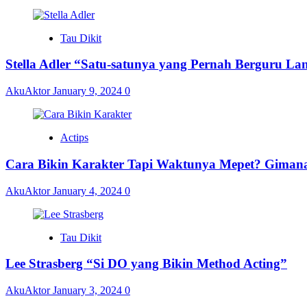
Tau Dikit
Stella Adler “Satu-satunya yang Pernah Berguru La
AkuAktor
January 9, 2024
0
Actips
Cara Bikin Karakter Tapi Waktunya Mepet? Giman
AkuAktor
January 4, 2024
0
Tau Dikit
Lee Strasberg “Si DO yang Bikin Method Acting”
AkuAktor
January 3, 2024
0