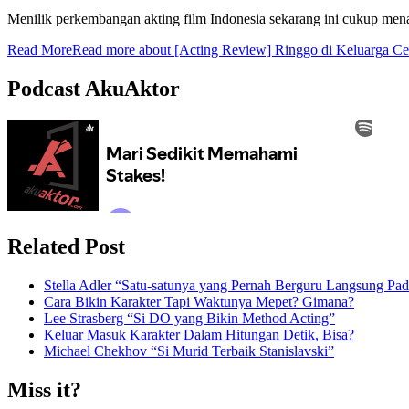
Menilik perkembangan akting film Indonesia sekarang ini cukup menari
Read More
Read more about [Acting Review] Ringgo di Keluarga C
Podcast AkuAktor
Related Post
Stella Adler “Satu-satunya yang Pernah Berguru Langsung Pada
Cara Bikin Karakter Tapi Waktunya Mepet? Gimana?
Lee Strasberg “Si DO yang Bikin Method Acting”
Keluar Masuk Karakter Dalam Hitungan Detik, Bisa?
Michael Chekhov “Si Murid Terbaik Stanislavski”
Miss it?