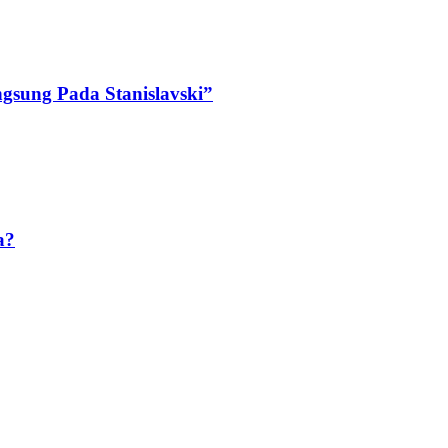
ngsung Pada Stanislavski”
a?