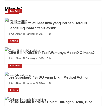
Miss it?
Tau Dikit
Stella Adler “Satu-satunya yang Pernah Berguru
Langsung Pada Stanislavski”
AkuAktor
January 9, 2024
0
Actips
Cara Bikin Karakter Tapi Waktunya Mepet? Gimana?
AkuAktor
January 4, 2024
0
Tau Dikit
Lee Strasberg “Si DO yang Bikin Method Acting”
AkuAktor
January 3, 2024
0
Actips
Keluar Masuk Karakter Dalam Hitungan Detik, Bisa?