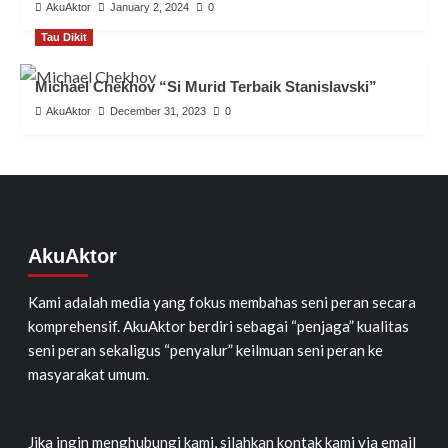
AkuAktor
January 2, 2024
0
Tau Dikit
Michael Chekhov “Si Murid Terbaik Stanislavski”
AkuAktor
December 31, 2023
0
AkuAktor
Kami adalah media yang fokus membahas seni peran secara
komprehensif. AkuAktor berdiri sebagai “penjaga” kualitas
seni peran sekaligus “penyalur” keilmuan seni peran ke
masyarakat umum.
Jika ingin menghubungi kami, silahkan kontak kami via email