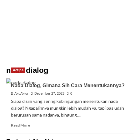
nada dialog
Actips
Nada Dialog, Gimana Sih Cara Menentukannya?
AkuAktor
December 27, 2023
0
Siapa disini yang sering kebingungan menentukan nada
dialog? Ngapalinnya mungkin lebih mudah ya, tapi pas udah
berurusan sama nadanya, bingung....
Read More