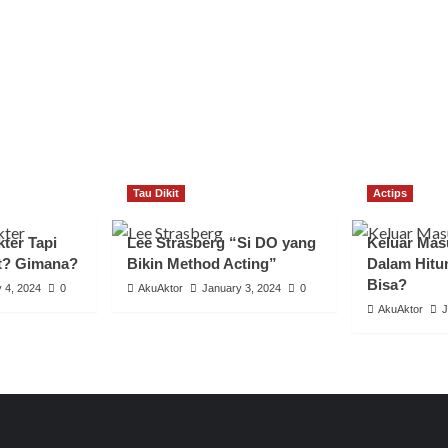
Tau Dikit
Actips
ter Tapi
Lee Strasberg “Si DO yang
Keluar Mas
t? Gimana?
Bikin Method Acting”
Dalam Hitu
Bisa?
 4, 2024
0
AkuAktor
January 3, 2024
0
AkuAktor
J