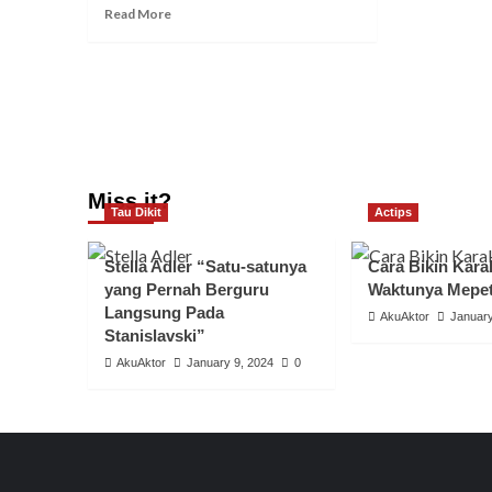
Read
Read More
more
about
[Acting
Review]
The
Theory
of
Everything;
Miss it?
Tumbuh
Tau Dikit
Actips
dan
Relevan
Stella Adler “Satu-satunya
Cara Bikin Karak
yang Pernah Berguru
Waktunya Mepe
Langsung Pada
AkuAktor
January
Stanislavski”
AkuAktor
January 9, 2024
0