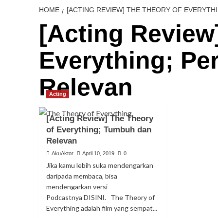
HOME
[ACTING REVIEW] THE THEORY OF EVERYTH
[Acting Review
Everything; P
Relevan
Acting
[Acting Review] The Theory
of Everything; Tumbuh dan
Relevan
AkuAktor
April 10, 2019
0
Jika kamu lebih suka mendengarkan
daripada membaca, bisa
mendengarkan versi
Podcastnya DISINI. The Theory of
Everything adalah film yang sempat...