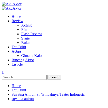
Skip
to
Primary
content
Menu
Home
Review
Acting
Film
Flash Review
Stage
Buku
Tau Dikit
Actips
Gimana Kalo
Bincang Aktor
Listicle
Search
for:
Home
Tau Dikit
Suyatna Anirun Si “Embahnya Teater Indonesia”
suyatna anirun