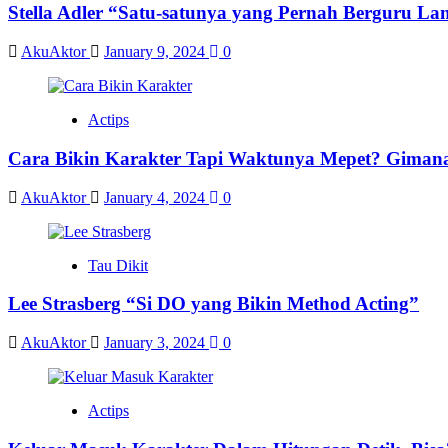
Stella Adler “Satu-satunya yang Pernah Berguru La
AkuAktor
January 9, 2024
0
Actips
Cara Bikin Karakter Tapi Waktunya Mepet? Giman
AkuAktor
January 4, 2024
0
Tau Dikit
Lee Strasberg “Si DO yang Bikin Method Acting”
AkuAktor
January 3, 2024
0
Actips