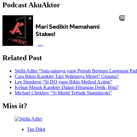
Podcast AkuAktor
Related Post
Stella Adler “Satu-satunya yang Pernah Berguru Langsung Pada
Cara Bikin Karakter Tapi Waktunya Mepet? Gimana?
Lee Strasberg “Si DO yang Bikin Method Acting”
Keluar Masuk Karakter Dalam Hitungan Detik, Bisa?
Michael Chekhov “Si Murid Terbaik Stanislavski”
Miss it?
Tau Dikit