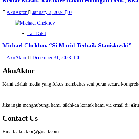
Keluar Masuk Karakter Dalam Hitungan Detik, Bisa
AkuAktor
January 2, 2024
0
Tau Dikit
Michael Chekhov “Si Murid Terbaik Stanislavski”
AkuAktor
December 31, 2023
0
AkuAktor
Kami adalah media yang fokus membahas seni peran secara komprehens
Jika ingin menghubungi kami, silahkan kontak kami via email di:
aku
Contact Us
Email: akuaktor@gmail.com