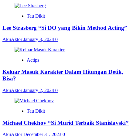
Tau Dikit
Lee Strasberg “Si DO yang Bikin Method Acting”
AkuAktor
January 3, 2024
0
Actips
Keluar Masuk Karakter Dalam Hitungan Detik,
Bisa?
AkuAktor
January 2, 2024
0
Tau Dikit
Michael Chekhov “Si Murid Terbaik Stanislavski”
AkuAktor
December 31, 2023
0