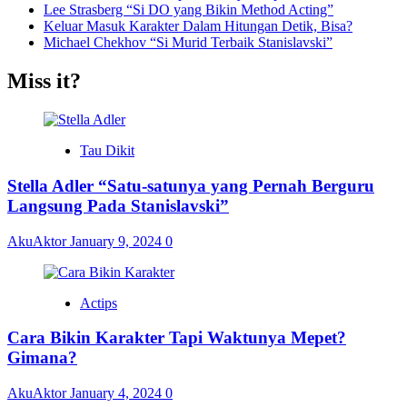
Lee Strasberg “Si DO yang Bikin Method Acting”
Keluar Masuk Karakter Dalam Hitungan Detik, Bisa?
Michael Chekhov “Si Murid Terbaik Stanislavski”
Miss it?
Tau Dikit
Stella Adler “Satu-satunya yang Pernah Berguru
Langsung Pada Stanislavski”
AkuAktor
January 9, 2024
0
Actips
Cara Bikin Karakter Tapi Waktunya Mepet?
Gimana?
AkuAktor
January 4, 2024
0