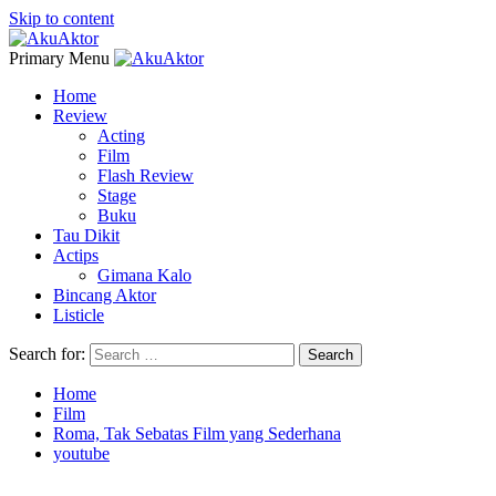
Skip to content
Primary Menu
Home
Review
Acting
Film
Flash Review
Stage
Buku
Tau Dikit
Actips
Gimana Kalo
Bincang Aktor
Listicle
Search for:
Home
Film
Roma, Tak Sebatas Film yang Sederhana
youtube