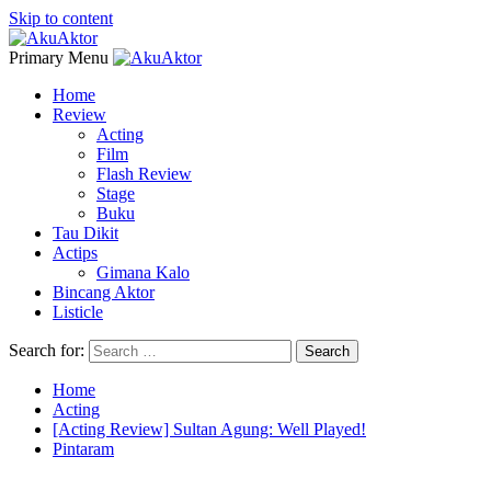
Skip to content
Primary Menu
Home
Review
Acting
Film
Flash Review
Stage
Buku
Tau Dikit
Actips
Gimana Kalo
Bincang Aktor
Listicle
Search for:
Home
Acting
[Acting Review] Sultan Agung: Well Played!
Pintaram