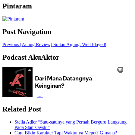
Pintaram
Post Navigation
Previous
[Acting Review] Sultan Agung: Well Played!
Podcast AkuAktor
Related Post
Stella Adler “Satu-satunya yang Pernah Berguru Langsung
Pada Stanislavski”
Cara Bikin Karakter Tapi Waktunya Mepet? Gimana?