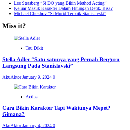
Lee Strasberg “Si DO yang Bikin Method Acting”
Keluar Masuk Karakter Dalam Hitungan Detik, Bisa?
Michael Chekhov “Si Murid Terbaik Stanislavski”
Miss it?
Tau Dikit
Stella Adler “Satu-satunya yang Pernah Berguru
Langsung Pada Stanislavski”
AkuAktor
January 9, 2024
0
Actips
Cara Bikin Karakter Tapi Waktunya Mepet?
Gimana?
AkuAktor
January 4, 2024
0