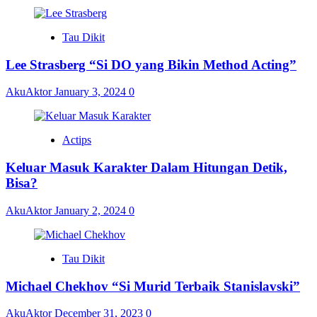
Tau Dikit
Lee Strasberg “Si DO yang Bikin Method Acting”
AkuAktor
January 3, 2024
0
Actips
Keluar Masuk Karakter Dalam Hitungan Detik,
Bisa?
AkuAktor
January 2, 2024
0
Tau Dikit
Michael Chekhov “Si Murid Terbaik Stanislavski”
AkuAktor
December 31, 2023
0