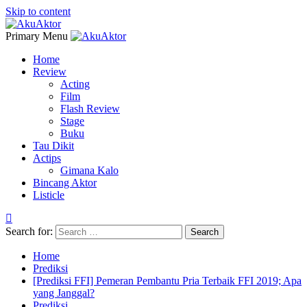
Skip to content
Primary Menu
Home
Review
Acting
Film
Flash Review
Stage
Buku
Tau Dikit
Actips
Gimana Kalo
Bincang Aktor
Listicle
Search for:
Home
Prediksi
[Prediksi FFI] Pemeran Pembantu Pria Terbaik FFI 2019; Apa
yang Janggal?
Prediksi