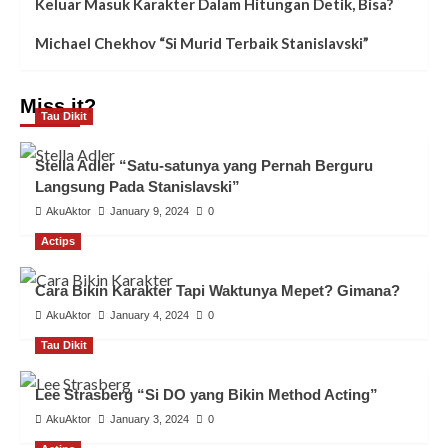
Keluar Masuk Karakter Dalam Hitungan Detik, Bisa?
Michael Chekhov “Si Murid Terbaik Stanislavski”
Miss it?
Tau Dikit
Stella Adler “Satu-satunya yang Pernah Berguru
Langsung Pada Stanislavski”
AkuAktor
January 9, 2024
0
Actips
Cara Bikin Karakter Tapi Waktunya Mepet? Gimana?
AkuAktor
January 4, 2024
0
Tau Dikit
Lee Strasberg “Si DO yang Bikin Method Acting”
AkuAktor
January 3, 2024
0