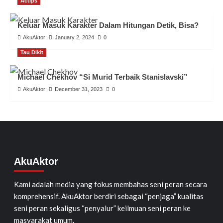
Actips
Keluar Masuk Karakter Dalam Hitungan Detik, Bisa?
AkuAktor
January 2, 2024
0
Tau Dikit
Michael Chekhov “Si Murid Terbaik Stanislavski”
AkuAktor
December 31, 2023
0
AkuAktor
Kami adalah media yang fokus membahas seni peran secara
komprehensif. AkuAktor berdiri sebagai “penjaga” kualitas
seni peran sekaligus “penyalur” keilmuan seni peran ke
masyarakat umum.