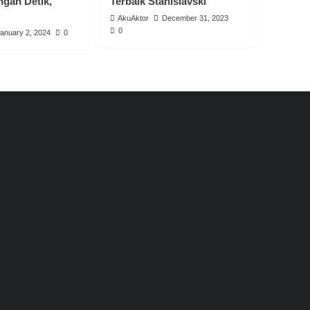
ngan Detik,
Terbaik Stanislavski”
AkuAktor
December 31, 2023
0
anuary 2, 2024
0