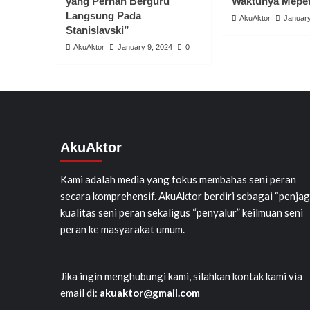
yang Pernah Berguru
Waktunya Mepe
Langsung Pada
AkuAktor
January
Stanislavski”
AkuAktor
January 9, 2024
0
AkuAktor
Kami adalah media yang fokus membahas seni peran
secara komprehensif. AkuAktor berdiri sebagai “penjag
kualitas seni peran sekaligus “penyalur” keilmuan seni
peran ke masyarakat umum.
Jika ingin menghubungi kami, silahkan kontak kami via
email di:
akuaktor@gmail.com