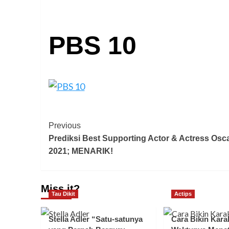
PBS 10
Previous
Prediksi Best Supporting Actor & Actress Osc
2021; MENARIK!
Miss it?
Tau Dikit
Actips
Stella Adler “Satu-satunya
Cara Bikin Karak