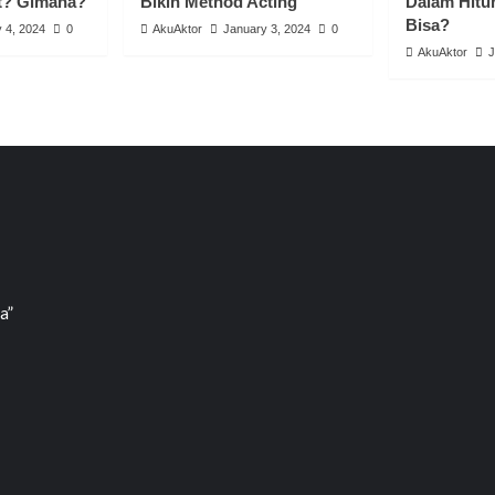
t? Gimana?
Bikin Method Acting”
Dalam Hitu
Bisa?
 4, 2024
0
AkuAktor
January 3, 2024
0
AkuAktor
J
a”