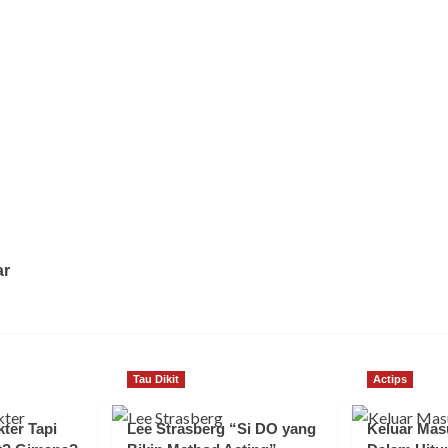
ar
Tau Dikit
Actips
ter Tapi
Lee Strasberg “Si DO yang
Keluar Mas