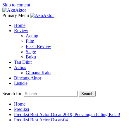
Skip to content
Primary Menu
Home
Review
Acting
Film
Flash Review
Stage
Buku
Tau Dikit
Actips
Gimana Kalo
Bincang Aktor
Listicle
Search for:
Home
Prediksi
Prediksi Best Actor Oscar 2019; Persaingan Paling Ketat!
Prediksi Best Actor Oscar-04