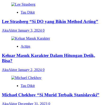
Tau Dikit
Lee Strasberg “Si DO yang Bikin Method Acting”
AkuAktor
January 3, 2024
0
Actips
Keluar Masuk Karakter Dalam Hitungan Detik,
Bisa?
AkuAktor
January 2, 2024
0
Tau Dikit
Michael Chekhov “Si Murid Terbaik Stanislavski”
AkuAktor
December 31, 2023
0