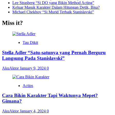
Lee Strasberg “Si DO yang Bikin Method Acting”
Keluar Masuk Karakter Dalam Hitungan Detik, Bisa?
Michael Chekhov “Si Murid Terbaik Stanislavski”
Miss it?
Tau Dikit
Stella Adler “Satu-satunya yang Pernah Berguru
Langsung Pada Stanislavski”
AkuAktor
January 9, 2024
0
Actips
Cara Bikin Karakter Tapi Waktunya Mepet?
Gimana?
AkuAktor
January 4, 2024
0