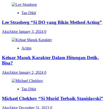
Tau Dikit
Lee Strasberg “Si DO yang Bikin Method Acting”
AkuAktor
January 3, 2024
0
Actips
Keluar Masuk Karakter Dalam Hitungan Detik,
Bisa?
AkuAktor
January 2, 2024
0
Tau Dikit
Michael Chekhov “Si Murid Terbaik Stanislavski”
AkuAktor
December 31, 2023
0