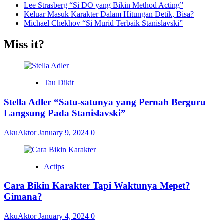
Lee Strasberg “Si DO yang Bikin Method Acting”
Keluar Masuk Karakter Dalam Hitungan Detik, Bisa?
Michael Chekhov “Si Murid Terbaik Stanislavski”
Miss it?
Tau Dikit
Stella Adler “Satu-satunya yang Pernah Berguru
Langsung Pada Stanislavski”
AkuAktor
January 9, 2024
0
Actips
Cara Bikin Karakter Tapi Waktunya Mepet?
Gimana?
AkuAktor
January 4, 2024
0