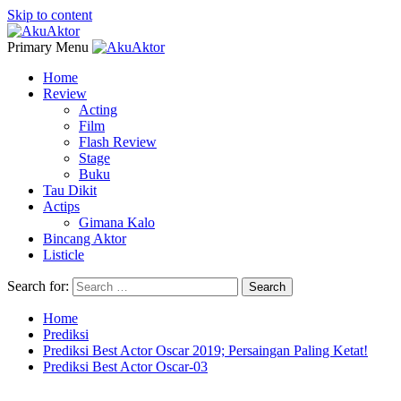
Skip to content
Primary Menu
Home
Review
Acting
Film
Flash Review
Stage
Buku
Tau Dikit
Actips
Gimana Kalo
Bincang Aktor
Listicle
Search for:
Home
Prediksi
Prediksi Best Actor Oscar 2019; Persaingan Paling Ketat!
Prediksi Best Actor Oscar-03