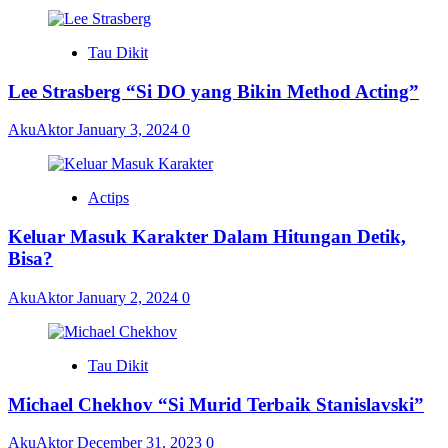
Tau Dikit
Lee Strasberg “Si DO yang Bikin Method Acting”
AkuAktor
January 3, 2024
0
Actips
Keluar Masuk Karakter Dalam Hitungan Detik,
Bisa?
AkuAktor
January 2, 2024
0
Tau Dikit
Michael Chekhov “Si Murid Terbaik Stanislavski”
AkuAktor
December 31, 2023
0