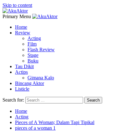
Skip to content
Primary Menu
Home
Review
Acting
Film
Flash Review
Stage
Buku
Tau Dikit
Actips
Gimana Kalo
Bincang Aktor
Listicle
Search for:
Home
Acting
Pieces of A Woman; Dalam Tapi Tipikal
pieces of a woman 1