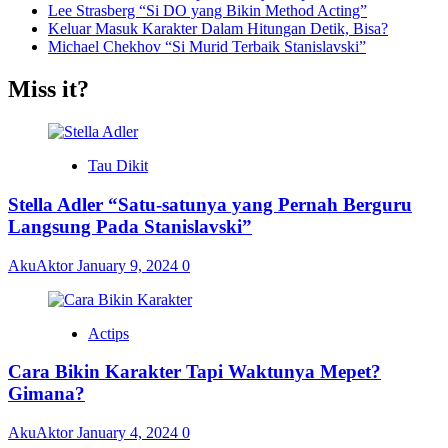
Lee Strasberg “Si DO yang Bikin Method Acting”
Keluar Masuk Karakter Dalam Hitungan Detik, Bisa?
Michael Chekhov “Si Murid Terbaik Stanislavski”
Miss it?
Tau Dikit
Stella Adler “Satu-satunya yang Pernah Berguru
Langsung Pada Stanislavski”
AkuAktor
January 9, 2024
0
Actips
Cara Bikin Karakter Tapi Waktunya Mepet?
Gimana?
AkuAktor
January 4, 2024
0