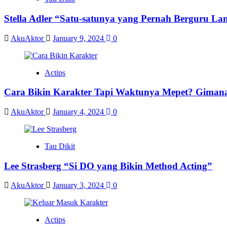
Stella Adler “Satu-satunya yang Pernah Berguru La
AkuAktor
January 9, 2024
0
Actips
Cara Bikin Karakter Tapi Waktunya Mepet? Giman
AkuAktor
January 4, 2024
0
Tau Dikit
Lee Strasberg “Si DO yang Bikin Method Acting”
AkuAktor
January 3, 2024
0
Actips