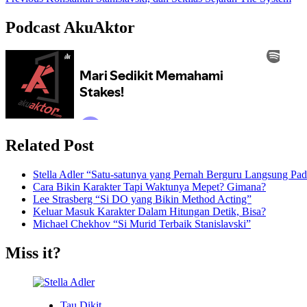
Podcast AkuAktor
Related Post
Stella Adler “Satu-satunya yang Pernah Berguru Langsung Pada
Cara Bikin Karakter Tapi Waktunya Mepet? Gimana?
Lee Strasberg “Si DO yang Bikin Method Acting”
Keluar Masuk Karakter Dalam Hitungan Detik, Bisa?
Michael Chekhov “Si Murid Terbaik Stanislavski”
Miss it?
Tau Dikit