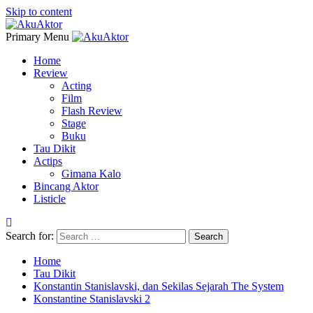
Skip to content
Primary Menu
Home
Review
Acting
Film
Flash Review
Stage
Buku
Tau Dikit
Actips
Gimana Kalo
Bincang Aktor
Listicle
Search for:
Home
Tau Dikit
Konstantin Stanislavski, dan Sekilas Sejarah The System
Konstantine Stanislavski 2