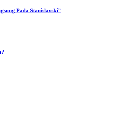
ngsung Pada Stanislavski”
a?