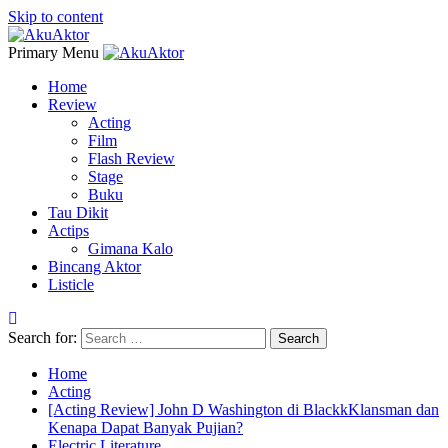
Skip to content
Primary Menu
Home
Review
Acting
Film
Flash Review
Stage
Buku
Tau Dikit
Actips
Gimana Kalo
Bincang Aktor
Listicle
Search for:
Home
Acting
[Acting Review] John D Washington di BlackkKlansman dan
Kenapa Dapat Banyak Pujian?
Electric Literature