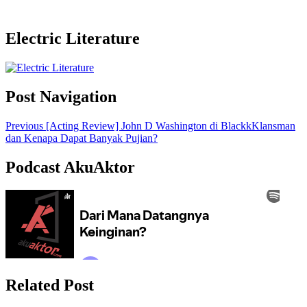
Electric Literature
Post Navigation
Previous
[Acting Review] John D Washington di BlackkKlansman
dan Kenapa Dapat Banyak Pujian?
Podcast AkuAktor
Related Post