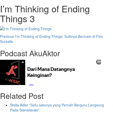
I’m Thinking of Ending
Things 3
Post
Previous
I’m Thinking of Ending Things; Sulitnya Bermain di Film
Surealis
Navigation
Podcast AkuAktor
Related Post
Stella Adler “Satu-satunya yang Pernah Berguru Langsung
Pada Stanislavski”