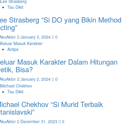
Tau Dikit
ee Strasberg “Si DO yang Bikin Method
cting”
AkuAktor
January 3, 2024
0
Actips
eluar Masuk Karakter Dalam Hitungan
etik, Bisa?
AkuAktor
January 2, 2024
0
Tau Dikit
ichael Chekhov “Si Murid Terbaik
tanislavski”
AkuAktor
December 31, 2023
0