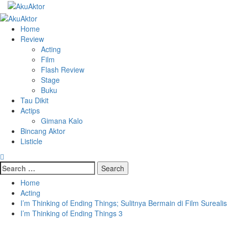
Skip
to
Primary
content
Menu
Home
Review
Acting
Film
Flash Review
Stage
Buku
Tau Dikit
Actips
Gimana Kalo
Bincang Aktor
Listicle
Search
for:
Home
Acting
I’m Thinking of Ending Things; Sulitnya Bermain di Film Surealis
I’m Thinking of Ending Things 3