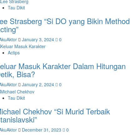
Tau Dikit
ee Strasberg “Si DO yang Bikin Method
cting”
AkuAktor
January 3, 2024
0
Actips
eluar Masuk Karakter Dalam Hitungan
etik, Bisa?
AkuAktor
January 2, 2024
0
Tau Dikit
ichael Chekhov “Si Murid Terbaik
tanislavski”
AkuAktor
December 31, 2023
0