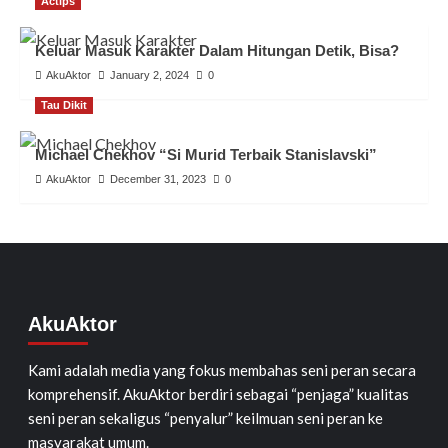
Actips
Keluar Masuk Karakter Dalam Hitungan Detik, Bisa?
AkuAktor
January 2, 2024
0
Tau Dikit
Michael Chekhov “Si Murid Terbaik Stanislavski”
AkuAktor
December 31, 2023
0
AkuAktor
Kami adalah media yang fokus membahas seni peran secara
komprehensif. AkuAktor berdiri sebagai “penjaga” kualitas
seni peran sekaligus “penyalur” keilmuan seni peran ke
masyarakat umum.