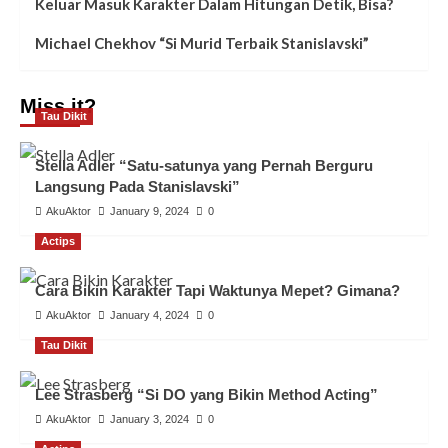
Keluar Masuk Karakter Dalam Hitungan Detik, Bisa?
Michael Chekhov “Si Murid Terbaik Stanislavski”
Miss it?
Tau Dikit
Stella Adler “Satu-satunya yang Pernah Berguru
Langsung Pada Stanislavski”
AkuAktor
January 9, 2024
0
Actips
Cara Bikin Karakter Tapi Waktunya Mepet? Gimana?
AkuAktor
January 4, 2024
0
Tau Dikit
Lee Strasberg “Si DO yang Bikin Method Acting”
AkuAktor
January 3, 2024
0