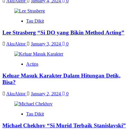
AkuAktor
January 4, 2024
0
Tau Dikit
Lee Strasberg “Si DO yang Bikin Method Acting”
AkuAktor
January 3, 2024
0
Actips
Keluar Masuk Karakter Dalam Hitungan Detik,
Bisa?
AkuAktor
January 2, 2024
0
Tau Dikit
Michael Chekhov “Si Murid Terbaik Stanislavski”