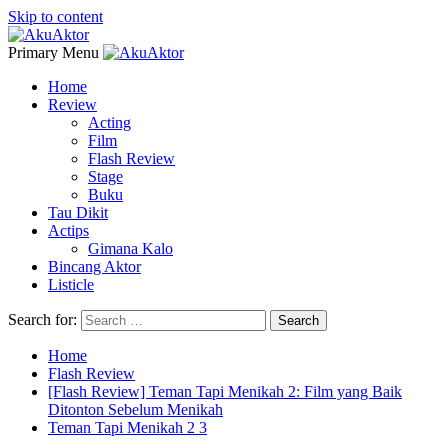
Skip to content
Primary Menu
Home
Review
Acting
Film
Flash Review
Stage
Buku
Tau Dikit
Actips
Gimana Kalo
Bincang Aktor
Listicle
Search for:
Home
Flash Review
[Flash Review] Teman Tapi Menikah 2: Film yang Baik
Ditonton Sebelum Menikah
Teman Tapi Menikah 2 3