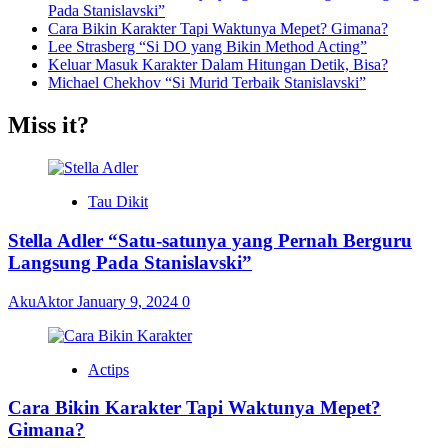
Pada Stanislavski”
Cara Bikin Karakter Tapi Waktunya Mepet? Gimana?
Lee Strasberg “Si DO yang Bikin Method Acting”
Keluar Masuk Karakter Dalam Hitungan Detik, Bisa?
Michael Chekhov “Si Murid Terbaik Stanislavski”
Miss it?
Tau Dikit
Stella Adler “Satu-satunya yang Pernah Berguru
Langsung Pada Stanislavski”
AkuAktor
January 9, 2024
0
Actips
Cara Bikin Karakter Tapi Waktunya Mepet?
Gimana?