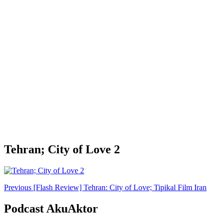
Tehran; City of Love 2
Post
Previous
[Flash Review] Tehran: City of Love; Tipikal Film Iran
Navigation
Podcast AkuAktor