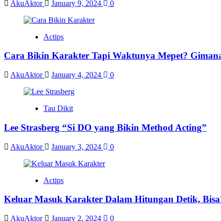
AkuAktor
January 9, 2024
0
Actips
Cara Bikin Karakter Tapi Waktunya Mepet? Giman
AkuAktor
January 4, 2024
0
Tau Dikit
Lee Strasberg “Si DO yang Bikin Method Acting”
AkuAktor
January 3, 2024
0
Actips
Keluar Masuk Karakter Dalam Hitungan Detik, Bisa
AkuAktor
January 2, 2024
0