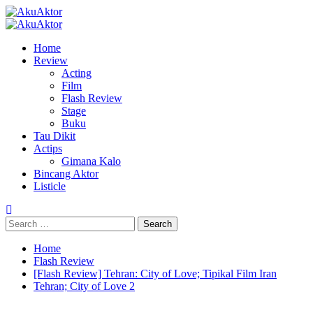
Skip
to
Primary
content
Menu
Home
Review
Acting
Film
Flash Review
Stage
Buku
Tau Dikit
Actips
Gimana Kalo
Bincang Aktor
Listicle
Search
for:
Home
Flash Review
[Flash Review] Tehran: City of Love; Tipikal Film Iran
Tehran; City of Love 2