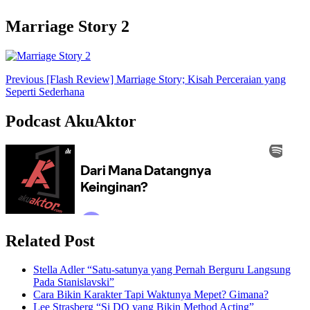
Marriage Story 2
Post
Previous
[Flash Review] Marriage Story; Kisah Perceraian yang
Seperti Sederhana
Navigation
Podcast AkuAktor
Related Post
Stella Adler “Satu-satunya yang Pernah Berguru Langsung
Pada Stanislavski”
Cara Bikin Karakter Tapi Waktunya Mepet? Gimana?
Lee Strasberg “Si DO yang Bikin Method Acting”