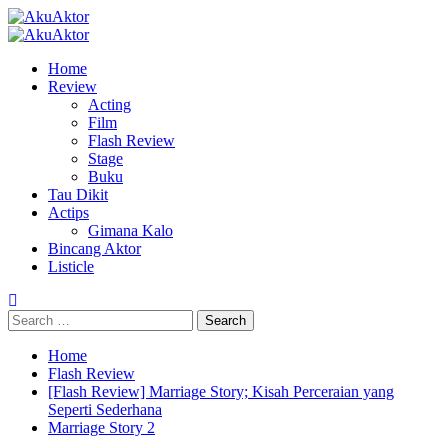
Skip
to
Primary
content
Menu
Home
Review
Acting
Film
Flash Review
Stage
Buku
Tau Dikit
Actips
Gimana Kalo
Bincang Aktor
Listicle
Search
for:
Home
Flash Review
[Flash Review] Marriage Story; Kisah Perceraian yang
Seperti Sederhana
Marriage Story 2