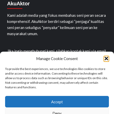
AkuAktor
Kami adalah media yang fokus membahas seni peran secara
komprehensif. AkuAktor berdiri sebagai “penjaga” kualitas
seni peran sekaligus “penyalur” keilmuan seni peran ke
masyarakat umum.
Jika ingin menghubungi kami, silahkan kontak kami via email
di:
akuaktor@gmail.com
Manage Cookie Consent
Contact Us
To provide the best experiences, we use technologies like cookies to store
and/or access device information. Consenting to these technologies will
allow us to process data such as browsing behavior or unique IDs on this site.
Email: akuaktor@gmail.com
Not consenting or withdrawing consent, may adversely affect certain
features and functions.
IG: @akuaktor
Twitter: @akuaktor
Accept
FP: Akuaktor
Deny