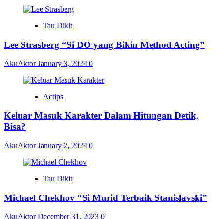
Tau Dikit
Lee Strasberg “Si DO yang Bikin Method Acting”
AkuAktor
January 3, 2024
0
Actips
Keluar Masuk Karakter Dalam Hitungan Detik,
Bisa?
AkuAktor
January 2, 2024
0
Tau Dikit
Michael Chekhov “Si Murid Terbaik Stanislavski”
AkuAktor
December 31, 2023
0