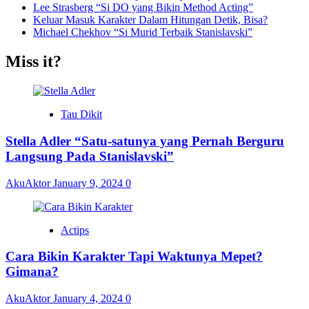
Lee Strasberg “Si DO yang Bikin Method Acting”
Keluar Masuk Karakter Dalam Hitungan Detik, Bisa?
Michael Chekhov “Si Murid Terbaik Stanislavski”
Miss it?
Tau Dikit
Stella Adler “Satu-satunya yang Pernah Berguru
Langsung Pada Stanislavski”
AkuAktor
January 9, 2024
0
Actips
Cara Bikin Karakter Tapi Waktunya Mepet?
Gimana?
AkuAktor
January 4, 2024
0