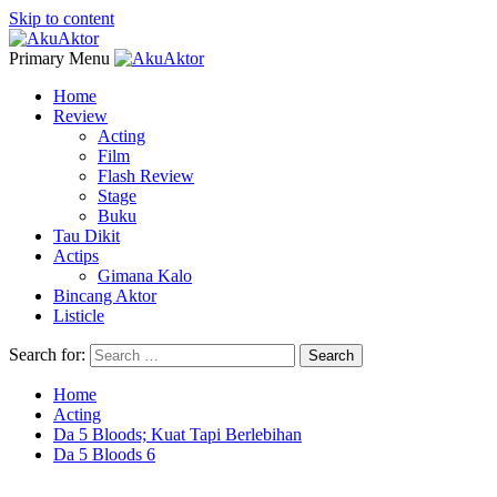
Skip to content
Primary Menu
Home
Review
Acting
Film
Flash Review
Stage
Buku
Tau Dikit
Actips
Gimana Kalo
Bincang Aktor
Listicle
Search for:
Home
Acting
Da 5 Bloods; Kuat Tapi Berlebihan
Da 5 Bloods 6