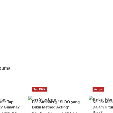
purna
Tau Dikit
Actips
ter Tapi
Lee Strasberg “Si DO yang
Keluar Mas
t? Gimana?
Bikin Method Acting”
Dalam Hitu
Bisa?