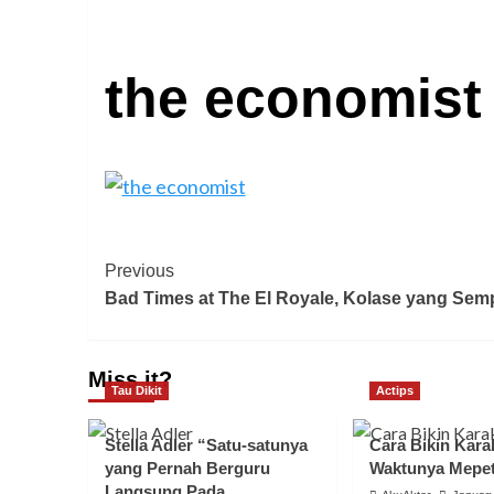
the economist
Previous
Bad Times at The El Royale, Kolase yang Sem
Miss it?
Tau Dikit
Actips
Stella Adler “Satu-satunya
Cara Bikin Karak
yang Pernah Berguru
Waktunya Mepe
Langsung Pada