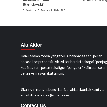
AkuAktor
January
Stanislavski”
AkuAktor
January 9, 2024
0
AkuAktor
Kami adalah media yang fokus membahas seni peran
secara komprehensif. AkuAktor berdiri sebagai “penjag
kualitas seni peran sekaligus “penyalur” keilmuan seni
peran ke masyarakat umum.
Jika ingin menghubungi kami, silahkan kontak kami via
email di:
akuaktor@gmail.com
Contact Us