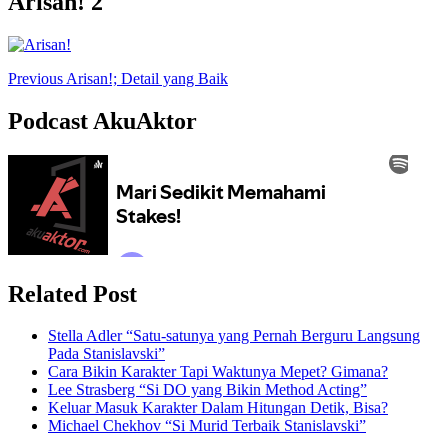
Arisan! 2
Previous
Arisan!; Detail yang Baik
Podcast AkuAktor
Related Post
Stella Adler “Satu-satunya yang Pernah Berguru Langsung
Pada Stanislavski”
Cara Bikin Karakter Tapi Waktunya Mepet? Gimana?
Lee Strasberg “Si DO yang Bikin Method Acting”
Keluar Masuk Karakter Dalam Hitungan Detik, Bisa?
Michael Chekhov “Si Murid Terbaik Stanislavski”