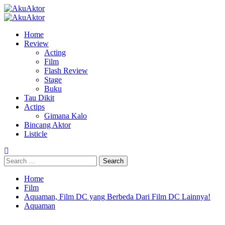
Skip
to
Primary
content
Menu
Home
Review
Acting
Film
Flash Review
Stage
Buku
Tau Dikit
Actips
Gimana Kalo
Bincang Aktor
Listicle
Search
for:
Home
Film
Aquaman, Film DC yang Berbeda Dari Film DC Lainnya!
Aquaman