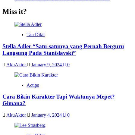
Miss it?
Tau Dikit
Stella Adler “Satu-satunya yang Pernah Berguru
Langsung Pada Stanislavski”
AkuAktor
January 9, 2024
0
Actips
Cara Bikin Karakter Tapi Waktunya Mepet?
Gimana?
AkuAktor
January 4, 2024
0