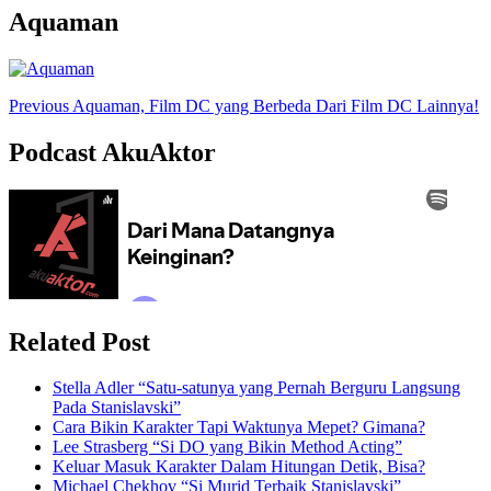
Aquaman
Post
Previous
Aquaman, Film DC yang Berbeda Dari Film DC Lainnya!
Navigation
Podcast AkuAktor
Related Post
Stella Adler “Satu-satunya yang Pernah Berguru Langsung
Pada Stanislavski”
Cara Bikin Karakter Tapi Waktunya Mepet? Gimana?
Lee Strasberg “Si DO yang Bikin Method Acting”
Keluar Masuk Karakter Dalam Hitungan Detik, Bisa?
Michael Chekhov “Si Murid Terbaik Stanislavski”