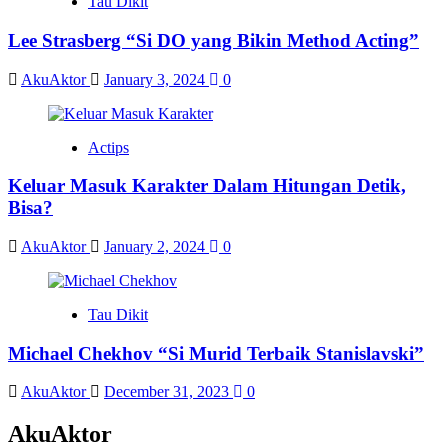
Tau Dikit
Lee Strasberg “Si DO yang Bikin Method Acting”
AkuAktor
January 3, 2024
0
Actips
Keluar Masuk Karakter Dalam Hitungan Detik,
Bisa?
AkuAktor
January 2, 2024
0
Tau Dikit
Michael Chekhov “Si Murid Terbaik Stanislavski”
AkuAktor
December 31, 2023
0
AkuAktor