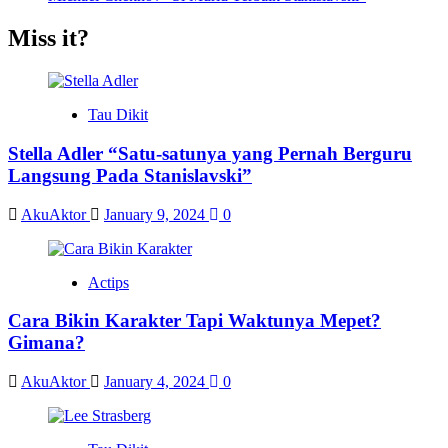
Miss it?
Tau Dikit
Stella Adler “Satu-satunya yang Pernah Berguru
Langsung Pada Stanislavski”
AkuAktor
January 9, 2024
0
Actips
Cara Bikin Karakter Tapi Waktunya Mepet?
Gimana?
AkuAktor
January 4, 2024
0