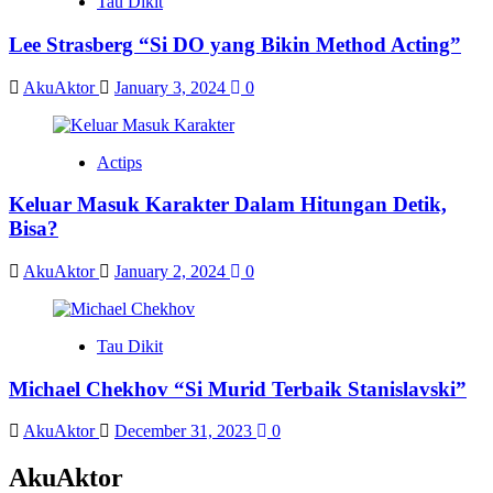
Tau Dikit
Lee Strasberg “Si DO yang Bikin Method Acting”
AkuAktor
January 3, 2024
0
Actips
Keluar Masuk Karakter Dalam Hitungan Detik,
Bisa?
AkuAktor
January 2, 2024
0
Tau Dikit
Michael Chekhov “Si Murid Terbaik Stanislavski”
AkuAktor
December 31, 2023
0
AkuAktor